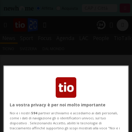
Affitta
Acquista
News
Sport
Focus
Agenda
LAC
People
TioTalk
TICINO
SVIZZERA
DAL MONDO
La vostra privacy è per noi molto importante
Noi e i nostri
594
partner archiviamo e accediamo ai dati personali,
come i dati di navigazione gli o identificatori univoci, sul tuo
dispositivo . Selezionando Accetto, abiliti le tecnologie di
tracciamento affinché supportino gli scopi mostrati alla voce "Noi e i