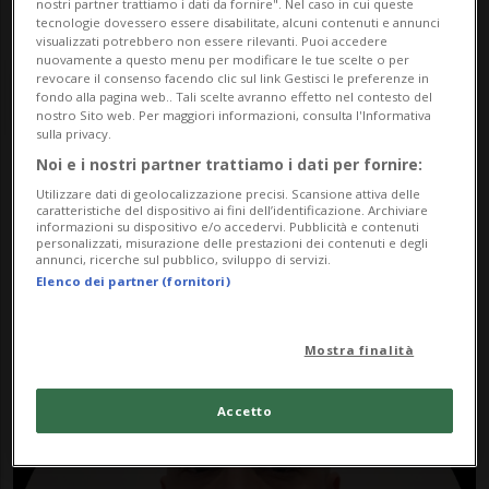
nostri partner trattiamo i dati da fornire". Nel caso in cui queste
tecnologie dovessero essere disabilitate, alcuni contenuti e annunci
visualizzati potrebbero non essere rilevanti. Puoi accedere
nuovamente a questo menu per modificare le tue scelte o per
revocare il consenso facendo clic sul link Gestisci le preferenze in
fondo alla pagina web.. Tali scelte avranno effetto nel contesto del
nostro Sito web. Per maggiori informazioni, consulta l'Informativa
sulla privacy.
Noi e i nostri partner trattiamo i dati per fornire:
Notizie su Davide
Utilizzare dati di geolocalizzazione precisi. Scansione attiva delle
caratteristiche del dispositivo ai fini dell’identificazione. Archiviare
Vannini
informazioni su dispositivo e/o accedervi. Pubblicità e contenuti
personalizzati, misurazione delle prestazioni dei contenuti e degli
annunci, ricerche sul pubblico, sviluppo di servizi.
Elenco dei partner (fornitori)
Segui le notizie e gli approfondimenti su
Davide Vannini.
Mostra finalità
Accetto