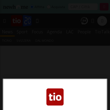
Affitta
Acquista
News
Sport
Focus
Agenda
LAC
People
TioTalk
TICINO
SVIZZERA
DAL MONDO