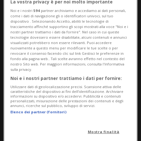
La vostra privacy è per noi molto importante
Noi e i nostri
594
partner archiviamo e accediamo ai dati personali,
come i dati di navigazione gli o identificatori univoci, sul tuo
dispositivo . Selezionando Accetto, abiliti le tecnologie di
tracciamento affinché supportino gli scopi mostrati alla voce "Noi e i
nostri partner trattiamo i dati da fornire". Nel caso in cui queste
tecnologie dovessero essere disabilitate, alcuni contenuti e annunci
visualizzati potrebbero non essere rilevanti. Puoi accedere
nuovamente a questo menu per modificare le tue scelte o per
Notizie su Cristina
revocare il consenso facendo clic sul link Gestisci le preferenze in
fondo alla pagina web.. Tali scelte avranno effetto nel contesto del
Gianocca
nostro Sito web. Per maggiori informazioni, consulta l'Informativa
sulla privacy.
Noi e i nostri partner trattiamo i dati per fornire:
Utilizzare dati di geolocalizzazione precisi. Scansione attiva delle
Segui le notizie e gli approfondimenti su
caratteristiche del dispositivo ai fini dell’identificazione. Archiviare
informazioni su dispositivo e/o accedervi. Pubblicità e contenuti
Cristina Gianocca.
personalizzati, misurazione delle prestazioni dei contenuti e degli
annunci, ricerche sul pubblico, sviluppo di servizi.
Elenco dei partner (fornitori)
Mostra finalità