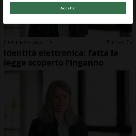
Accetto
CRISTINA GIANOCCA
10 mesi
4
Identità elettronica: fatta la
legge scoperto l’inganno