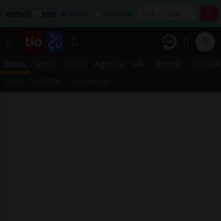
Affitta
Acquista
News
Sport
Focus
Agenda
LAC
People
TioTalk
TICINO
SVIZZERA
DAL MONDO