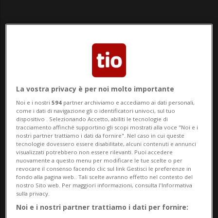
Notizie su Cristalli
La vostra privacy è per noi molto importante
Noi e i nostri
594
partner archiviamo e accediamo ai dati personali,
come i dati di navigazione gli o identificatori univoci, sul tuo
Segui le notizie e gli approfondimenti su
dispositivo . Selezionando Accetto, abiliti le tecnologie di
tracciamento affinché supportino gli scopi mostrati alla voce "Noi e i
Cristalli.
nostri partner trattiamo i dati da fornire". Nel caso in cui queste
tecnologie dovessero essere disabilitate, alcuni contenuti e annunci
visualizzati potrebbero non essere rilevanti. Puoi accedere
nuovamente a questo menu per modificare le tue scelte o per
revocare il consenso facendo clic sul link Gestisci le preferenze in
fondo alla pagina web.. Tali scelte avranno effetto nel contesto del
nostro Sito web. Per maggiori informazioni, consulta l'Informativa
sulla privacy.
Noi e i nostri partner trattiamo i dati per fornire: