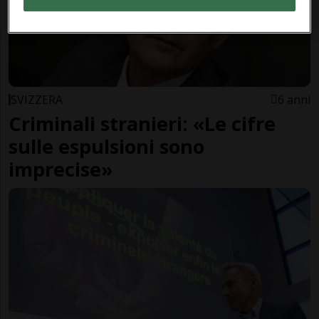
SVIZZERA
6 anni
Criminali stranieri: «Le cifre
sulle espulsioni sono
imprecise»