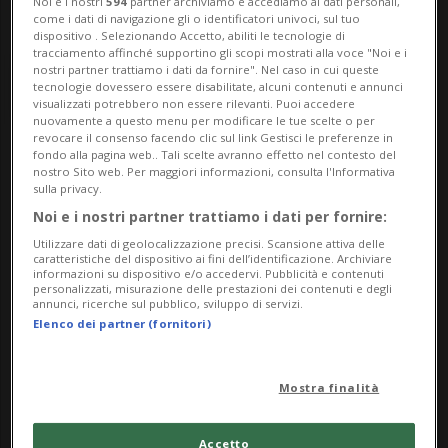
Noi e i nostri
594
partner archiviamo e accediamo ai dati personali,
come i dati di navigazione gli o identificatori univoci, sul tuo
dispositivo . Selezionando Accetto, abiliti le tecnologie di
tracciamento affinché supportino gli scopi mostrati alla voce "Noi e i
nostri partner trattiamo i dati da fornire". Nel caso in cui queste
tecnologie dovessero essere disabilitate, alcuni contenuti e annunci
visualizzati potrebbero non essere rilevanti. Puoi accedere
nuovamente a questo menu per modificare le tue scelte o per
revocare il consenso facendo clic sul link Gestisci le preferenze in
fondo alla pagina web.. Tali scelte avranno effetto nel contesto del
Notizie su Criminali
nostro Sito web. Per maggiori informazioni, consulta l'Informativa
sulla privacy.
Stranieri
Noi e i nostri partner trattiamo i dati per fornire:
Utilizzare dati di geolocalizzazione precisi. Scansione attiva delle
caratteristiche del dispositivo ai fini dell’identificazione. Archiviare
informazioni su dispositivo e/o accedervi. Pubblicità e contenuti
Segui le notizie e gli approfondimenti su
personalizzati, misurazione delle prestazioni dei contenuti e degli
annunci, ricerche sul pubblico, sviluppo di servizi.
Criminali Stranieri.
Elenco dei partner (fornitori)
Mostra finalità
Accetto