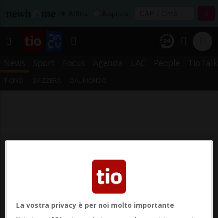
Affitta
Acquista
News
Sport
Focus
Agenda
LAC
People
TioTalk
TICINO
SVIZZERA
DAL MONDO
La vostra privacy è per noi molto importante