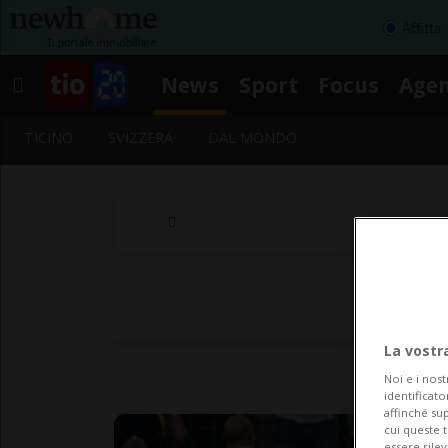
Affitta
News
Sport
Focus
Age
TICINO
SVIZZERA
DAL MONDO
La vostr
Noi e i nost
identificato
affinché sup
cui queste 
essere rile