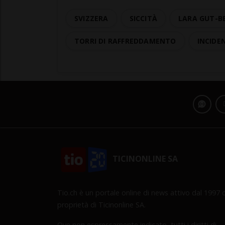
SVIZZERA
SICCITÀ
LARA GUT-B
TORRI DI RAFFREDDAMENTO
INCIDE
TICINONLINE SA
Tio.ch è un portale online di news attivo dal 1997 d
proprietà di Ticinonline SA.
Ove non espressamente indicato, tutti i diritti di