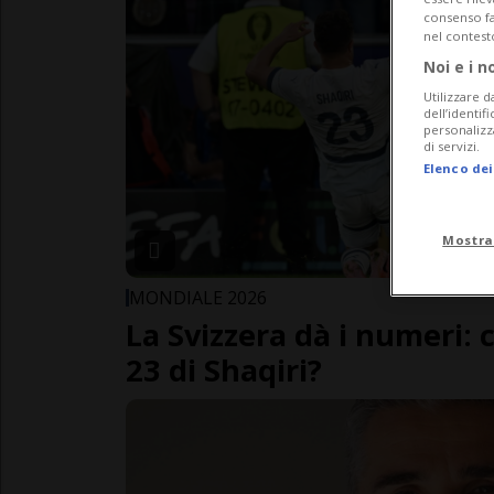
consenso fac
nel contest
Noi e i n
Utilizzare d
dell’identif
personalizz
di servizi.
Elenco dei
Mostra
MONDIALE 2026
La Svizzera dà i numeri: ch
23 di Shaqiri?