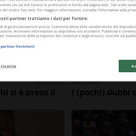
endo clic sul link Gestisci le preferenze in fondo alla pagina web.. Tali scelte avr
o del nostro Sito web. Per maggiori informazioni, consulta l'Informativa sulla priva
ostri partner trattiamo i dati per fornire:
ati di geolocalizzazione precisi. Scansione attiva delle caratteristiche del dispositivo 
icazione. Archiviare informazioni su dispositivo e/o accedervi. Pubblicità e contenu
ati, misurazione delle prestazioni dei contenuti e degli annunci, ricerche sul pubbl
 partner (fornitori)
 finalità
Ac
2 mesi
2
1
NAZIONALE
i si è preso il
I (pochi) dubbi 