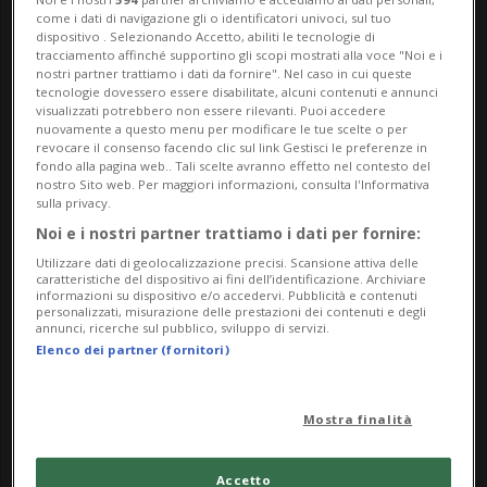
come i dati di navigazione gli o identificatori univoci, sul tuo
dispositivo . Selezionando Accetto, abiliti le tecnologie di
tracciamento affinché supportino gli scopi mostrati alla voce "Noi e i
nostri partner trattiamo i dati da fornire". Nel caso in cui queste
tecnologie dovessero essere disabilitate, alcuni contenuti e annunci
visualizzati potrebbero non essere rilevanti. Puoi accedere
nuovamente a questo menu per modificare le tue scelte o per
revocare il consenso facendo clic sul link Gestisci le preferenze in
fondo alla pagina web.. Tali scelte avranno effetto nel contesto del
Notizie su Commissioni
nostro Sito web. Per maggiori informazioni, consulta l'Informativa
sulla privacy.
Bancarie
Noi e i nostri partner trattiamo i dati per fornire:
Utilizzare dati di geolocalizzazione precisi. Scansione attiva delle
caratteristiche del dispositivo ai fini dell’identificazione. Archiviare
informazioni su dispositivo e/o accedervi. Pubblicità e contenuti
Segui le notizie e gli approfondimenti su
personalizzati, misurazione delle prestazioni dei contenuti e degli
annunci, ricerche sul pubblico, sviluppo di servizi.
Commissioni Bancarie.
Elenco dei partner (fornitori)
Mostra finalità
Accetto