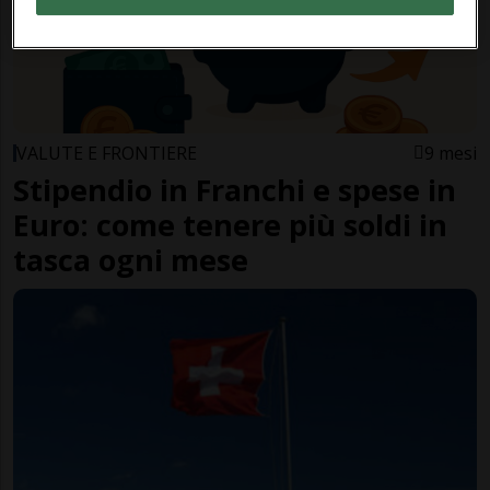
VALUTE E FRONTIERE
9 mesi
Stipendio in Franchi e spese in
Euro: come tenere più soldi in
tasca ogni mese