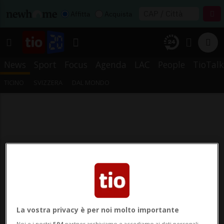
Affitta
Acquista
News
Sport
Focus
Agenda
LAC
People
TioTalk
TICINO
SVIZZERA
DAL MONDO
La vostra privacy è per noi molto importante
Noi e i nostri
594
partner archiviamo e accediamo ai dati personali,