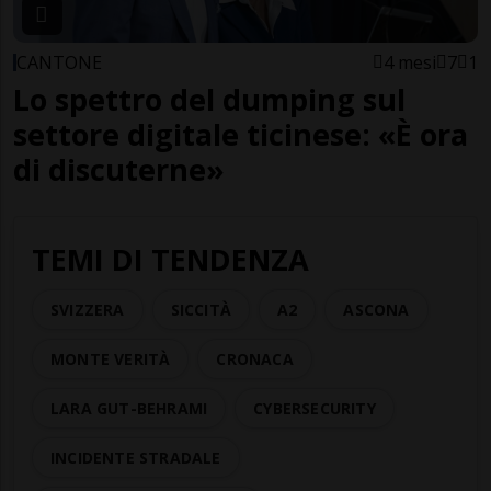
CANTONE
4 mesi
7
1
Lo spettro del dumping sul
settore digitale ticinese: «È ora
di discuterne»
TEMI DI TENDENZA
SVIZZERA
SICCITÀ
A2
ASCONA
MONTE VERITÀ
CRONACA
LARA GUT-BEHRAMI
CYBERSECURITY
INCIDENTE STRADALE