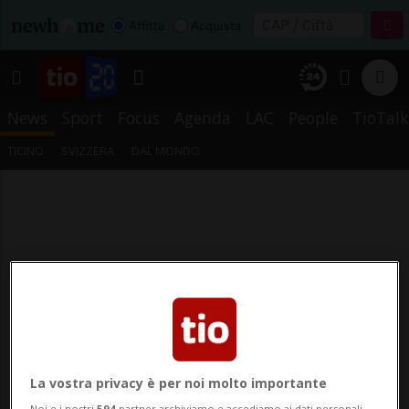
Affitta
Acquista
News
Sport
Focus
Agenda
LAC
People
TioTalk
TICINO
SVIZZERA
DAL MONDO
La vostra privacy è per noi molto importante
Noi e i nostri
594
partner archiviamo e accediamo ai dati personali,