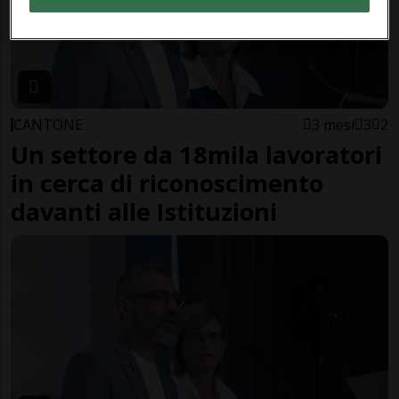
CANTONE
3 mesi
3
2
Un settore da 18mila lavoratori
in cerca di riconoscimento
davanti alle Istituzioni