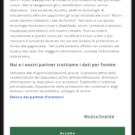
come i dati di navigazione gli o identificatori univoci, sul tuo
dispositivo . Selezionando Accetto, abiliti le tecnologie di
tracciamento affinché supportino gli scopi mostrati alla voce "Noi e i
nostri partner trattiamo i dati da fornire". Nel caso in cui queste
tecnologie dovessero essere disabilitate, alcuni contenuti e annunci
visualizzati potrebbero non essere rilevanti. Puoi accedere
nuovamente a questo menu per modificare le tue scelte o per
revocare il consenso facendo clic sul link Gestisci le preferenze in
fondo alla pagina web.. Tali scelte avranno effetto nel contesto del
Notizie su Commissione
nostro Sito web. Per maggiori informazioni, consulta l'Informativa
sulla privacy.
Tripartita
Noi e i nostri partner trattiamo i dati per fornire:
Utilizzare dati di geolocalizzazione precisi. Scansione attiva delle
caratteristiche del dispositivo ai fini dell’identificazione. Archiviare
informazioni su dispositivo e/o accedervi. Pubblicità e contenuti
Segui le notizie e gli approfondimenti su
personalizzati, misurazione delle prestazioni dei contenuti e degli
annunci, ricerche sul pubblico, sviluppo di servizi.
Commissione Tripartita.
Elenco dei partner (fornitori)
Mostra finalità
Accetto