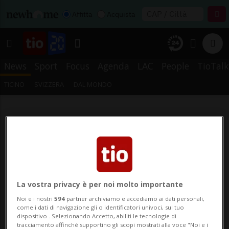
Affitta
Acquista
News
Sport
Focus
Agenda
LAC
People
TioTalk
TICINO
SVIZZERA
DAL MONDO
La vostra privacy è per noi molto importante
Noi e i nostri
594
partner archiviamo e accediamo ai dati personali,
come i dati di navigazione gli o identificatori univoci, sul tuo
dispositivo . Selezionando Accetto, abiliti le tecnologie di
tracciamento affinché supportino gli scopi mostrati alla voce "Noi e i