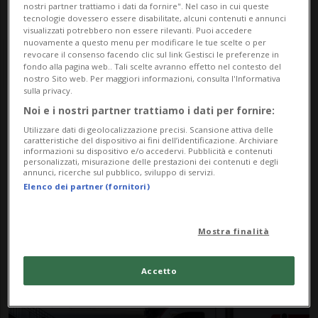
nostri partner trattiamo i dati da fornire". Nel caso in cui queste
tecnologie dovessero essere disabilitate, alcuni contenuti e annunci
visualizzati potrebbero non essere rilevanti. Puoi accedere
nuovamente a questo menu per modificare le tue scelte o per
revocare il consenso facendo clic sul link Gestisci le preferenze in
fondo alla pagina web.. Tali scelte avranno effetto nel contesto del
nostro Sito web. Per maggiori informazioni, consulta l'Informativa
sulla privacy.
Noi e i nostri partner trattiamo i dati per fornire:
Notizie su Collegamenti
Utilizzare dati di geolocalizzazione precisi. Scansione attiva delle
caratteristiche del dispositivo ai fini dell’identificazione. Archiviare
Alternativi
informazioni su dispositivo e/o accedervi. Pubblicità e contenuti
personalizzati, misurazione delle prestazioni dei contenuti e degli
annunci, ricerche sul pubblico, sviluppo di servizi.
Elenco dei partner (fornitori)
Segui le notizie e gli approfondimenti su
Collegamenti Alternativi.
Mostra finalità
Accetto