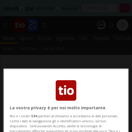
Affitta
Acquista
News
Sport
Focus
Agenda
LAC
People
TioTalk
TICINO
SVIZZERA
DAL MONDO
La vostra privacy è per noi molto importante
Noi e i nostri
594
partner archiviamo e accediamo ai dati personali,
come i dati di navigazione gli o identificatori univoci, sul tuo
dispositivo . Selezionando Accetto, abiliti le tecnologie di
tracciamento affinché supportino gli scopi mostrati alla voce "Noi e i