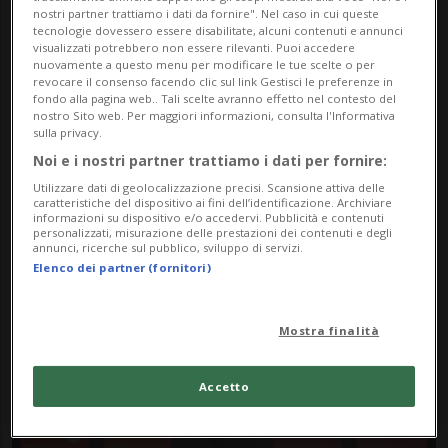
nostri partner trattiamo i dati da fornire". Nel caso in cui queste
tecnologie dovessero essere disabilitate, alcuni contenuti e annunci
visualizzati potrebbero non essere rilevanti. Puoi accedere
nuovamente a questo menu per modificare le tue scelte o per
revocare il consenso facendo clic sul link Gestisci le preferenze in
fondo alla pagina web.. Tali scelte avranno effetto nel contesto del
nostro Sito web. Per maggiori informazioni, consulta l'Informativa
sulla privacy.
Noi e i nostri partner trattiamo i dati per fornire:
Notizie su Cifre
Utilizzare dati di geolocalizzazione precisi. Scansione attiva delle
caratteristiche del dispositivo ai fini dell’identificazione. Archiviare
Aggiornate
informazioni su dispositivo e/o accedervi. Pubblicità e contenuti
personalizzati, misurazione delle prestazioni dei contenuti e degli
annunci, ricerche sul pubblico, sviluppo di servizi.
Elenco dei partner (fornitori)
Segui le notizie e gli approfondimenti su
Cifre Aggiornate.
Mostra finalità
Accetto