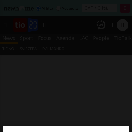
Affitta
Acquista
News
Sport
Focus
Agenda
LAC
People
TioTalk
TICINO
SVIZZERA
DAL MONDO