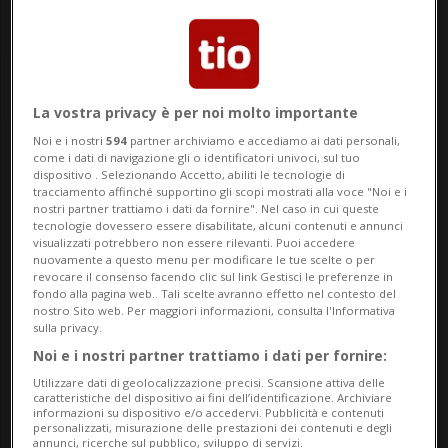
La vostra privacy è per noi molto importante
Noi e i nostri
594
partner archiviamo e accediamo ai dati personali,
come i dati di navigazione gli o identificatori univoci, sul tuo
Notizie su Celebrazione
dispositivo . Selezionando Accetto, abiliti le tecnologie di
tracciamento affinché supportino gli scopi mostrati alla voce "Noi e i
nostri partner trattiamo i dati da fornire". Nel caso in cui queste
tecnologie dovessero essere disabilitate, alcuni contenuti e annunci
Segui le notizie e gli approfondimenti su
visualizzati potrebbero non essere rilevanti. Puoi accedere
nuovamente a questo menu per modificare le tue scelte o per
Celebrazione.
revocare il consenso facendo clic sul link Gestisci le preferenze in
fondo alla pagina web.. Tali scelte avranno effetto nel contesto del
nostro Sito web. Per maggiori informazioni, consulta l'Informativa
sulla privacy.
Noi e i nostri partner trattiamo i dati per fornire:
Utilizzare dati di geolocalizzazione precisi. Scansione attiva delle
caratteristiche del dispositivo ai fini dell’identificazione. Archiviare
informazioni su dispositivo e/o accedervi. Pubblicità e contenuti
personalizzati, misurazione delle prestazioni dei contenuti e degli
annunci, ricerche sul pubblico, sviluppo di servizi.