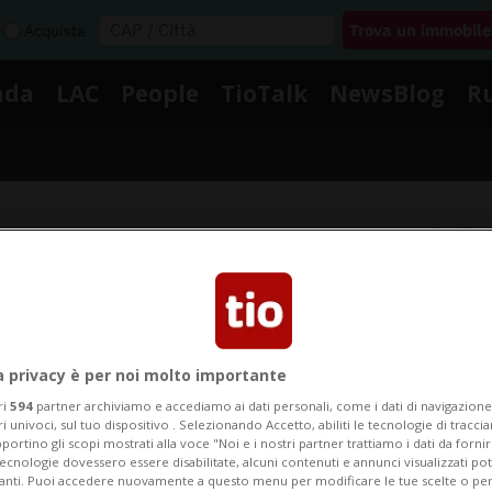
Acquista
nda
LAC
People
TioTalk
NewsBlog
R
Segnalaci
Notizie su Cassina
a privacy è per noi molto importante
ri
594
partner archiviamo e accediamo ai dati personali, come i dati di navigazione 
Segui le notizie e gli approfondimenti su Cassina.
ri univoci, sul tuo dispositivo . Selezionando Accetto, abiliti le tecnologie di tracc
portino gli scopi mostrati alla voce "Noi e i nostri partner trattiamo i dati da fornir
tecnologie dovessero essere disabilitate, alcuni contenuti e annunci visualizzati 
vanti. Puoi accedere nuovamente a questo menu per modificare le tue scelte o per