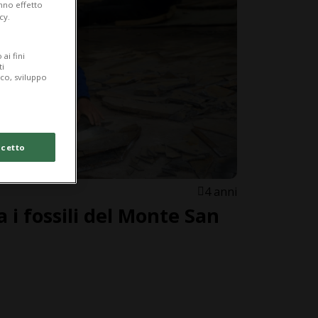
anno effetto
cy.
ai fini
ti
ico, sviluppo
cetto
4 anni
 i fossili del Monte San