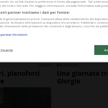
endo clic sul link Gestisci le preferenze in fondo alla pagina web.. Tali scelte avr
o del nostro Sito web. Per maggiori informazioni, consulta l'Informativa sulla priva
ostri partner trattiamo i dati per fornire:
ati di geolocalizzazione precisi. Scansione attiva delle caratteristiche del dispositivo 
icazione. Archiviare informazioni su dispositivo e/o accedervi. Pubblicità e contenu
ati, misurazione delle prestazioni dei contenuti e degli annunci, ricerche sul pubbl
 partner (fornitori)
 finalità
Ac
3 anni
MENDRISIO
i, pianoforti
Una giornata tra
ue
Giorgio