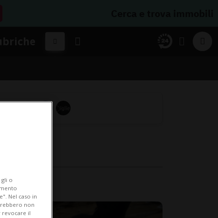
Cerca e trova immobili
ubriche
gli o
iamento
e". Nel caso in
potrebbero non
 revocare il