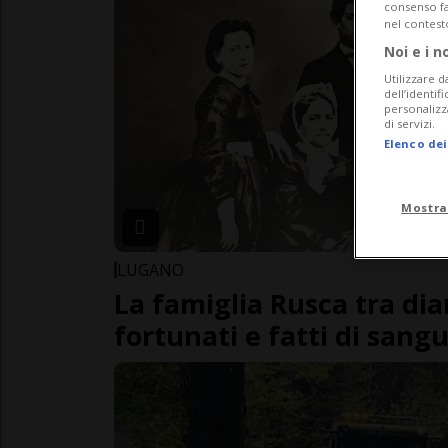
consenso fac
nel contest
Noi e i n
Utilizzare d
dell’identif
personalizz
di servizi.
Elenco dei
Mostra
LUGANO
La famiglia Rusca tra diar
fortunati e fatti di sang