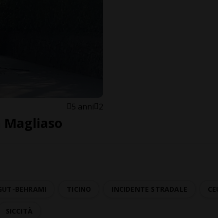
5 anni
2
a Magliaso
GUT-BEHRAMI
TICINO
INCIDENTE STRADALE
CE
SICCITÀ