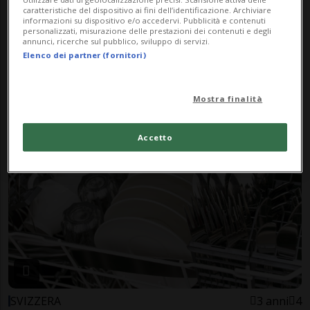
caratteristiche del dispositivo ai fini dell’identificazione. Archiviare
informazioni su dispositivo e/o accedervi. Pubblicità e contenuti
personalizzati, misurazione delle prestazioni dei contenuti e degli
annunci, ricerche sul pubblico, sviluppo di servizi.
Elenco dei partner (fornitori)
SVIZZERA
1 anno
1
(Ri)aprono tre centri federali
Mostra finalità
d'asilo
Accetto
SVIZZERA
3 anni
4