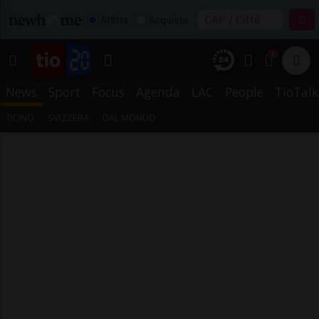
Affitta
Acquista
1
News
Sport
Focus
Agenda
LAC
People
TioTalk
TICINO
SVIZZERA
DAL MONDO