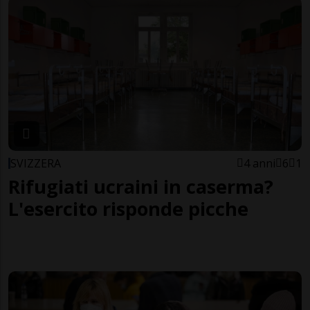
SVIZZERA
4 anni
6
1
Rifugiati ucraini in caserma?
L'esercito risponde picche