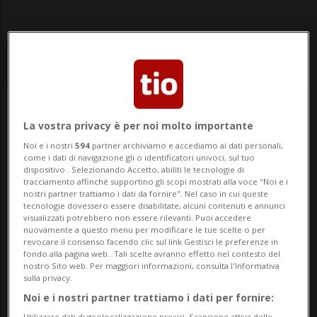
Notizie su Caserme
La vostra privacy è per noi molto importante
Noi e i nostri
594
partner archiviamo e accediamo ai dati personali,
come i dati di navigazione gli o identificatori univoci, sul tuo
dispositivo . Selezionando Accetto, abiliti le tecnologie di
Segui le notizie e gli approfondimenti su
tracciamento affinché supportino gli scopi mostrati alla voce "Noi e i
Caserme.
nostri partner trattiamo i dati da fornire". Nel caso in cui queste
tecnologie dovessero essere disabilitate, alcuni contenuti e annunci
visualizzati potrebbero non essere rilevanti. Puoi accedere
nuovamente a questo menu per modificare le tue scelte o per
revocare il consenso facendo clic sul link Gestisci le preferenze in
fondo alla pagina web.. Tali scelte avranno effetto nel contesto del
nostro Sito web. Per maggiori informazioni, consulta l'Informativa
sulla privacy.
Noi e i nostri partner trattiamo i dati per fornire:
Utilizzare dati di geolocalizzazione precisi. Scansione attiva delle