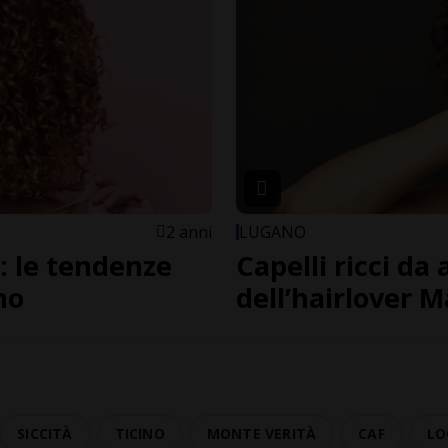
2 anni
LUGANO
i: le tendenze
Capelli ricci da 
no
dell’hairlover M
SICCITÀ
TICINO
MONTE VERITÀ
CAF
LO