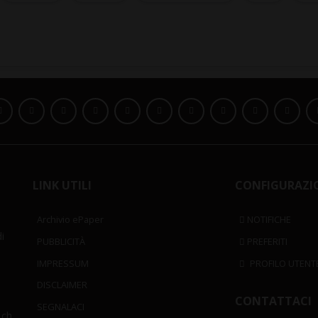
LINK UTILI
CONFIGURAZI
Archivio ePaper
NOTIFICHE
i
PUBBLICITÀ
PREFERITI
IMPRESSUM
PROFILO UTENT
DISCLAIMER
CONTATTACI
SEGNALACI
.ch