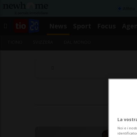
Affitta
News
Sport
Focus
Age
TICINO
SVIZZERA
DAL MONDO
La vostr
Noi e i nost
identificato