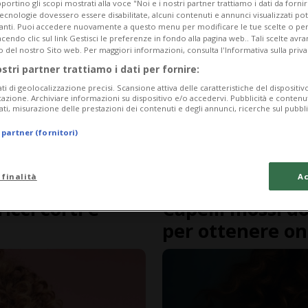
portino gli scopi mostrati alla voce "Noi e i nostri partner trattiamo i dati da fornir
tecnologie dovessero essere disabilitate, alcuni contenuti e annunci visualizzati 
vanti. Puoi accedere nuovamente a questo menu per modificare le tue scelte o per
endo clic sul link Gestisci le preferenze in fondo alla pagina web.. Tali scelte avr
o del nostro Sito web. Per maggiori informazioni, consulta l'Informativa sulla priva
ostri partner trattiamo i dati per fornire:
ati di geolocalizzazione precisi. Scansione attiva delle caratteristiche del dispositivo 
icazione. Archiviare informazioni su dispositivo e/o accedervi. Pubblicità e contenu
ati, misurazione delle prestazioni dei contenuti e degli annunci, ricerche sul pubbl
 partner (fornitori)
 finalità
Ac
1 mese
FASHIONCHANNEL
icci corti e
Capelli mossi do
per ottenere o