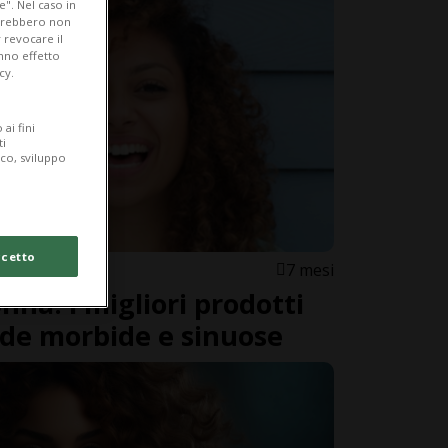
e". Nel caso in
potrebbero non
 revocare il
anno effetto
cy.
ai fini
ti
ico, sviluppo
cetto
7 mesi
nna: i migliori prodotti
nde morbide e sinuose