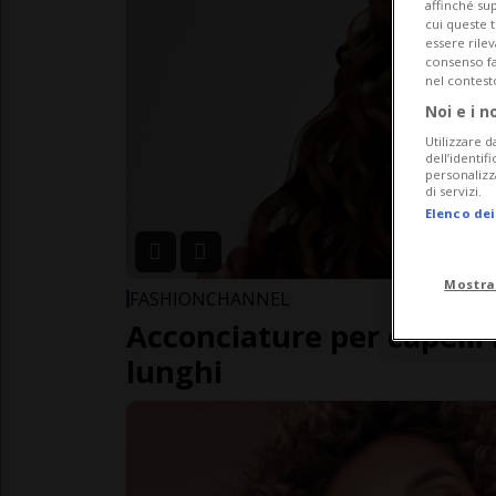
affinché sup
cui queste 
essere rile
consenso fac
nel contest
Noi e i n
Utilizzare d
dell’identif
personalizz
di servizi.
Elenco dei
Mostra
FASHIONCHANNEL
Acconciature per capelli r
lunghi