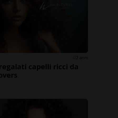
2 anni
egalati capelli ricci da
overs