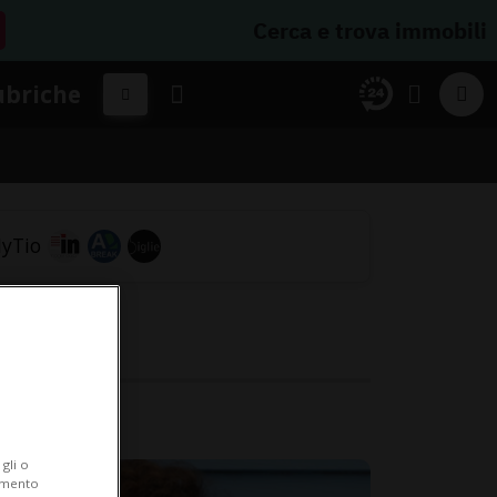
Cerca e trova immobili
ubriche
gli o
iamento