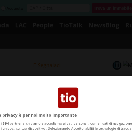
Acquista
nda
LAC
People
TioTalk
NewsBlog
R
Segnalaci
Notizie su Capelli Ricci
Segui le notizie e gli approfondimenti su Capelli Ricci.
a privacy è per noi molto importante
ri
594
partner archiviamo e accediamo ai dati personali, come i dati di navigazione 
ri univoci, sul tuo dispositivo . Selezionando Accetto, abiliti le tecnologie di tracc