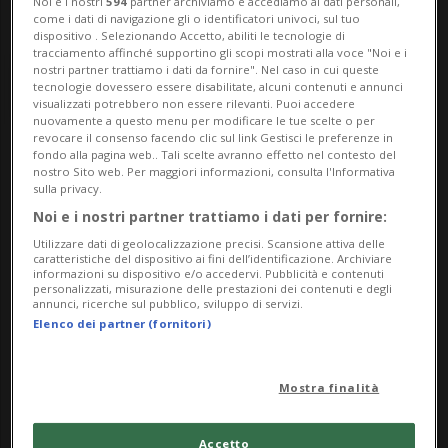
Noi e i nostri
594
partner archiviamo e accediamo ai dati personali,
come i dati di navigazione gli o identificatori univoci, sul tuo
dispositivo . Selezionando Accetto, abiliti le tecnologie di
tracciamento affinché supportino gli scopi mostrati alla voce "Noi e i
nostri partner trattiamo i dati da fornire". Nel caso in cui queste
tecnologie dovessero essere disabilitate, alcuni contenuti e annunci
visualizzati potrebbero non essere rilevanti. Puoi accedere
nuovamente a questo menu per modificare le tue scelte o per
revocare il consenso facendo clic sul link Gestisci le preferenze in
fondo alla pagina web.. Tali scelte avranno effetto nel contesto del
Notizie su Cambiamenti
nostro Sito web. Per maggiori informazioni, consulta l'Informativa
sulla privacy.
Sociali
Noi e i nostri partner trattiamo i dati per fornire:
Utilizzare dati di geolocalizzazione precisi. Scansione attiva delle
caratteristiche del dispositivo ai fini dell’identificazione. Archiviare
informazioni su dispositivo e/o accedervi. Pubblicità e contenuti
Segui le notizie e gli approfondimenti su
personalizzati, misurazione delle prestazioni dei contenuti e degli
annunci, ricerche sul pubblico, sviluppo di servizi.
Cambiamenti Sociali.
Elenco dei partner (fornitori)
Mostra finalità
Accetto