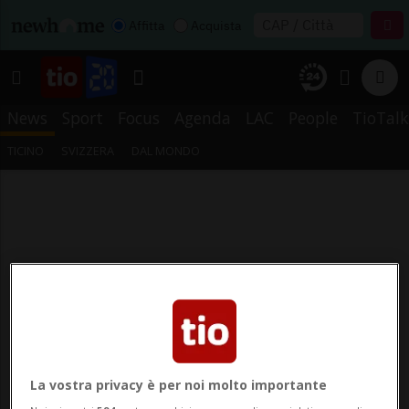
Affitta
Acquista
News
Sport
Focus
Agenda
LAC
People
TioTalk
TICINO
SVIZZERA
DAL MONDO
La vostra privacy è per noi molto importante