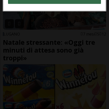
LUGANO
7 mesi
5
12
Natale stressante: «Oggi tre
minuti di attesa sono già
troppi»