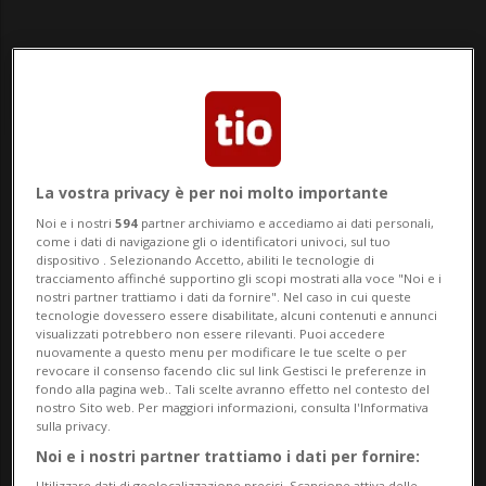
Notizie su Buzzi
La vostra privacy è per noi molto importante
Noi e i nostri
594
partner archiviamo e accediamo ai dati personali,
come i dati di navigazione gli o identificatori univoci, sul tuo
dispositivo . Selezionando Accetto, abiliti le tecnologie di
Segui le notizie e gli approfondimenti su
tracciamento affinché supportino gli scopi mostrati alla voce "Noi e i
Buzzi.
nostri partner trattiamo i dati da fornire". Nel caso in cui queste
tecnologie dovessero essere disabilitate, alcuni contenuti e annunci
visualizzati potrebbero non essere rilevanti. Puoi accedere
nuovamente a questo menu per modificare le tue scelte o per
revocare il consenso facendo clic sul link Gestisci le preferenze in
fondo alla pagina web.. Tali scelte avranno effetto nel contesto del
nostro Sito web. Per maggiori informazioni, consulta l'Informativa
sulla privacy.
Noi e i nostri partner trattiamo i dati per fornire:
Utilizzare dati di geolocalizzazione precisi. Scansione attiva delle