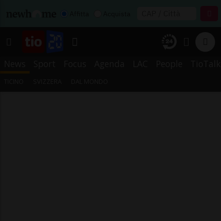
Affitta
Acquista
News
Sport
Focus
Agenda
LAC
People
TioTalk
TICINO
SVIZZERA
DAL MONDO