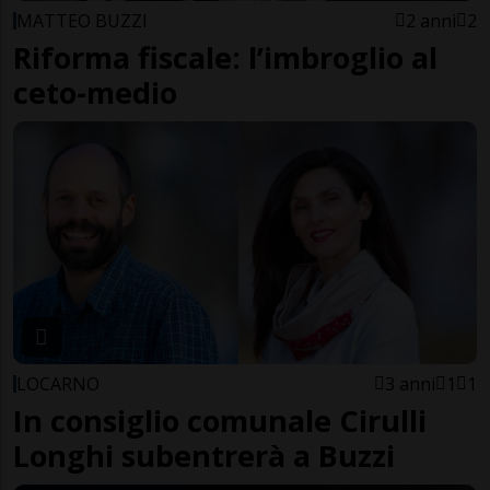
MATTEO BUZZI
2 anni
2
Riforma fiscale: l’imbroglio al
ceto-medio
LOCARNO
3 anni
1
1
In consiglio comunale Cirulli
Longhi subentrerà a Buzzi