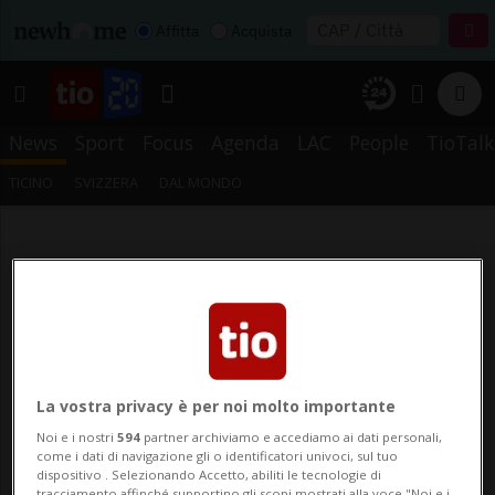
Affitta
Acquista
News
Sport
Focus
Agenda
LAC
People
TioTalk
TICINO
SVIZZERA
DAL MONDO
La vostra privacy è per noi molto importante
Noi e i nostri
594
partner archiviamo e accediamo ai dati personali,
come i dati di navigazione gli o identificatori univoci, sul tuo
dispositivo . Selezionando Accetto, abiliti le tecnologie di
tracciamento affinché supportino gli scopi mostrati alla voce "Noi e i