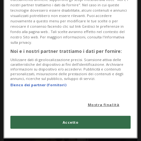
nostri partner trattiamo i dati da fornire". Nel caso in cui queste
tecnologie dovessero essere disabilitate, alcuni contenuti e annunci
visualizzati potrebbero non essere rilevanti. Puoi accedere
nuovamente a questo menu per modificare le tue scelte o per
revocare il consenso facendo clic sul link Gestisci le preferenze in
fondo alla pagina web.. Tali scelte avranno effetto nel contesto del
nostro Sito web. Per maggiori informazioni, consulta l'Informativa
sulla privacy.
Noi e i nostri partner trattiamo i dati per fornire:
Notizie su Bruno
Utilizzare dati di geolocalizzazione precisi. Scansione attiva delle
Fernandes
caratteristiche del dispositivo ai fini dell’identificazione. Archiviare
informazioni su dispositivo e/o accedervi. Pubblicità e contenuti
personalizzati, misurazione delle prestazioni dei contenuti e degli
annunci, ricerche sul pubblico, sviluppo di servizi.
Elenco dei partner (fornitori)
Segui le notizie e gli approfondimenti su
Bruno Fernandes.
Mostra finalità
Accetto