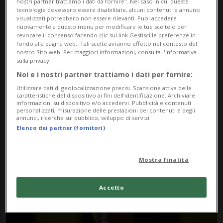
nostri partner trattiamo i dati da fornire". Nel caso in cui queste
tecnologie dovessero essere disabilitate, alcuni contenuti e annunci
visualizzati potrebbero non essere rilevanti. Puoi accedere
nuovamente a questo menu per modificare le tue scelte o per
revocare il consenso facendo clic sul link Gestisci le preferenze in
fondo alla pagina web.. Tali scelte avranno effetto nel contesto del
nostro Sito web. Per maggiori informazioni, consulta l'Informativa
sulla privacy.
Noi e i nostri partner trattiamo i dati per fornire:
Notizie su Broek
Utilizzare dati di geolocalizzazione precisi. Scansione attiva delle
caratteristiche del dispositivo ai fini dell’identificazione. Archiviare
informazioni su dispositivo e/o accedervi. Pubblicità e contenuti
personalizzati, misurazione delle prestazioni dei contenuti e degli
annunci, ricerche sul pubblico, sviluppo di servizi.
Segui le notizie e gli approfondimenti su
Elenco dei partner (fornitori)
Broek.
Mostra finalità
Accetto