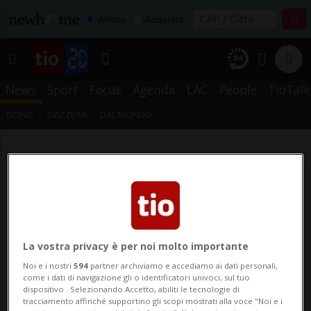
Affitta
Acquista
News
Sport
Focus
Agenda
LAC
People
TioTalk
TICINO
SVIZZERA
DAL MONDO
La vostra privacy è per noi molto importante
Noi e i nostri
594
partner archiviamo e accediamo ai dati personali,
come i dati di navigazione gli o identificatori univoci, sul tuo
dispositivo . Selezionando Accetto, abiliti le tecnologie di
tracciamento affinché supportino gli scopi mostrati alla voce "Noi e i