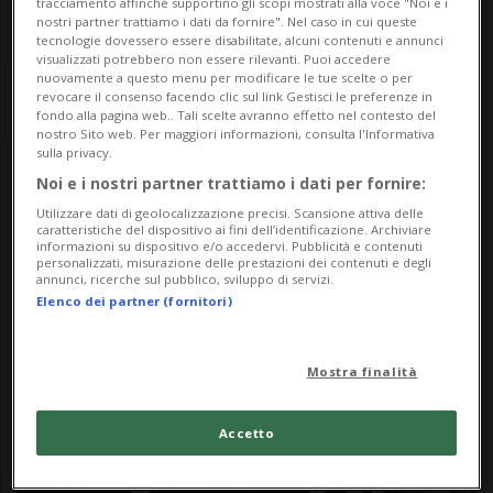
tracciamento affinché supportino gli scopi mostrati alla voce "Noi e i
nostri partner trattiamo i dati da fornire". Nel caso in cui queste
tecnologie dovessero essere disabilitate, alcuni contenuti e annunci
visualizzati potrebbero non essere rilevanti. Puoi accedere
nuovamente a questo menu per modificare le tue scelte o per
revocare il consenso facendo clic sul link Gestisci le preferenze in
fondo alla pagina web.. Tali scelte avranno effetto nel contesto del
nostro Sito web. Per maggiori informazioni, consulta l'Informativa
sulla privacy.
Notizie su Brendan
Noi e i nostri partner trattiamo i dati per fornire:
Utilizzare dati di geolocalizzazione precisi. Scansione attiva delle
Gleeson
caratteristiche del dispositivo ai fini dell’identificazione. Archiviare
informazioni su dispositivo e/o accedervi. Pubblicità e contenuti
personalizzati, misurazione delle prestazioni dei contenuti e degli
annunci, ricerche sul pubblico, sviluppo di servizi.
Elenco dei partner (fornitori)
Segui le notizie e gli approfondimenti su
Brendan Gleeson.
Mostra finalità
Accetto