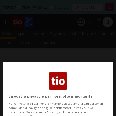
Affitta
Acquista
1
News
Sport
Focus
Agenda
LAC
People
TioTalk
TICINO
SVIZZERA
DAL MONDO
La vostra privacy è per noi molto importante
Noi e i nostri
594
partner archiviamo e accediamo ai dati personali,
come i dati di navigazione gli o identificatori univoci, sul tuo
dispositivo . Selezionando Accetto, abiliti le tecnologie di