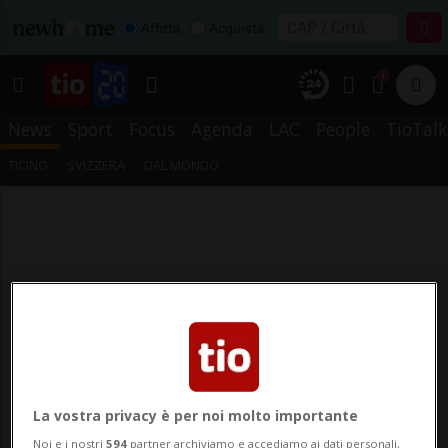
Affitta
Acquista
1
News
Sport
Focus
Agenda
LAC
People
TioTalk
TICINO
SVIZZERA
DAL MONDO
La vostra privacy è per noi molto importante
Noi e i nostri
594
partner archiviamo e accediamo ai dati personali,