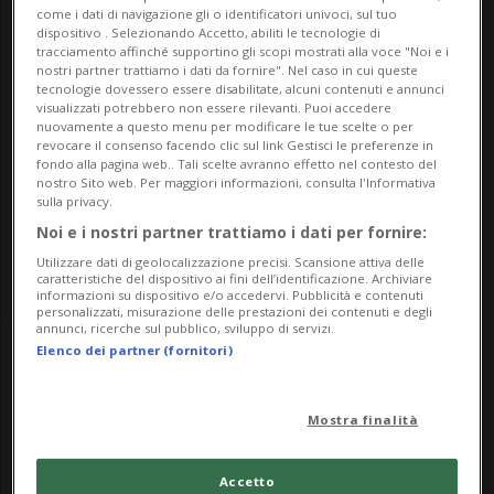
come i dati di navigazione gli o identificatori univoci, sul tuo
dispositivo . Selezionando Accetto, abiliti le tecnologie di
tracciamento affinché supportino gli scopi mostrati alla voce "Noi e i
nostri partner trattiamo i dati da fornire". Nel caso in cui queste
tecnologie dovessero essere disabilitate, alcuni contenuti e annunci
visualizzati potrebbero non essere rilevanti. Puoi accedere
nuovamente a questo menu per modificare le tue scelte o per
revocare il consenso facendo clic sul link Gestisci le preferenze in
fondo alla pagina web.. Tali scelte avranno effetto nel contesto del
Notizie su Beatrice Van
nostro Sito web. Per maggiori informazioni, consulta l'Informativa
sulla privacy.
De Graaf
Noi e i nostri partner trattiamo i dati per fornire:
Utilizzare dati di geolocalizzazione precisi. Scansione attiva delle
caratteristiche del dispositivo ai fini dell’identificazione. Archiviare
informazioni su dispositivo e/o accedervi. Pubblicità e contenuti
Segui le notizie e gli approfondimenti su
personalizzati, misurazione delle prestazioni dei contenuti e degli
annunci, ricerche sul pubblico, sviluppo di servizi.
Beatrice Van De Graaf.
Elenco dei partner (fornitori)
Mostra finalità
Accetto