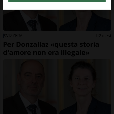
SVIZZERA
2 mesi
Per Donzallaz «questa storia
d'amore non era illegale»