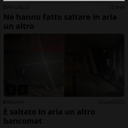
SAN GALLO
2 anni
Ne hanno fatto saltare in aria
un altro
ARGOVIA
2 anni
5
2
È saltato in aria un altro
bancomat