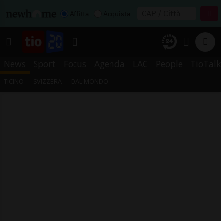
Affitta
Acquista
News
Sport
Focus
Agenda
LAC
People
TioTalk
TICINO
SVIZZERA
DAL MONDO