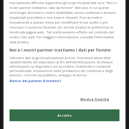
tracciamento affinché supportino gli scopi mostrati alla voce "Noi e i
nostri partner trattiamo i dati da fornire". Nel caso in cui queste
tecnologie dovessero essere disabilitate, alcuni contenuti e annunci
visualizzati potrebbero non essere rilevanti. Puoi accedere
nuovamente a questo menu per modificare le tue scelte o per
revocare il consenso facendo clic sul link Gestisci le preferenze in
fondo alla pagina web.. Tali scelte avranno effetto nel contesto del
nostro Sito web. Per maggiori informazioni, consulta l'Informativa
BERNA
1 anno
sulla privacy.
Fanno esplodere un bancomat,
Noi e i nostri partner trattiamo i dati per fornire:
ladri in fuga con il bottino
Utilizzare dati di geolocalizzazione precisi. Scansione attiva delle
caratteristiche del dispositivo ai fini dell’identificazione. Archiviare
informazioni su dispositivo e/o accedervi. Pubblicità e contenuti
personalizzati, misurazione delle prestazioni dei contenuti e degli
annunci, ricerche sul pubblico, sviluppo di servizi.
Elenco dei partner (fornitori)
Mostra finalità
Accetto