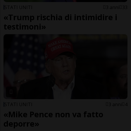
STATI UNITI
3 anni
33
«Trump rischia di intimidire i
testimoni»
STATI UNITI
3 anni
4
«Mike Pence non va fatto
deporre»