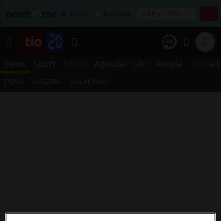
Affitta
Acquista
News
Sport
Focus
Agenda
LAC
People
TioTalk
TICINO
SVIZZERA
DAL MONDO