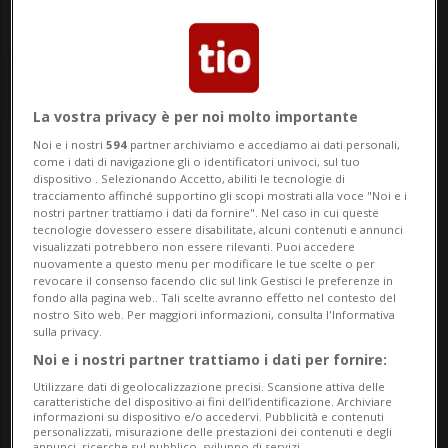
La vostra privacy è per noi molto importante
Noi e i nostri
594
partner archiviamo e accediamo ai dati personali,
come i dati di navigazione gli o identificatori univoci, sul tuo
Notizie su Assalto
dispositivo . Selezionando Accetto, abiliti le tecnologie di
tracciamento affinché supportino gli scopi mostrati alla voce "Noi e i
Capitol Hill
nostri partner trattiamo i dati da fornire". Nel caso in cui queste
tecnologie dovessero essere disabilitate, alcuni contenuti e annunci
visualizzati potrebbero non essere rilevanti. Puoi accedere
nuovamente a questo menu per modificare le tue scelte o per
Segui le notizie e gli approfondimenti su
revocare il consenso facendo clic sul link Gestisci le preferenze in
fondo alla pagina web.. Tali scelte avranno effetto nel contesto del
Assalto Capitol Hill.
nostro Sito web. Per maggiori informazioni, consulta l'Informativa
sulla privacy.
Noi e i nostri partner trattiamo i dati per fornire:
Utilizzare dati di geolocalizzazione precisi. Scansione attiva delle
caratteristiche del dispositivo ai fini dell’identificazione. Archiviare
informazioni su dispositivo e/o accedervi. Pubblicità e contenuti
personalizzati, misurazione delle prestazioni dei contenuti e degli
annunci, ricerche sul pubblico, sviluppo di servizi.