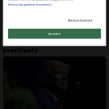
Elenco dei partner (fornitori)
Mostra finalità
STATI UNITI
2 anni
14
Accetto
Tutti i processi dell'ex
presidente