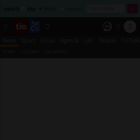
Affitta
Acquista
News
Sport
Focus
Agenda
LAC
People
TioTalk
TICINO
SVIZZERA
DAL MONDO