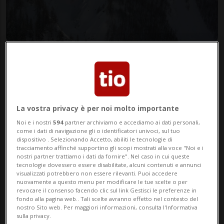
ITALIA
5 mesi
Valanga in Valle d'Aosta, sale a
250 il numero di sfollati
La vostra privacy è per noi molto importante
Noi e i nostri
594
partner archiviamo e accediamo ai dati personali,
come i dati di navigazione gli o identificatori univoci, sul tuo
dispositivo . Selezionando Accetto, abiliti le tecnologie di
tracciamento affinché supportino gli scopi mostrati alla voce "Noi e i
nostri partner trattiamo i dati da fornire". Nel caso in cui queste
tecnologie dovessero essere disabilitate, alcuni contenuti e annunci
visualizzati potrebbero non essere rilevanti. Puoi accedere
nuovamente a questo menu per modificare le tue scelte o per
revocare il consenso facendo clic sul link Gestisci le preferenze in
fondo alla pagina web.. Tali scelte avranno effetto nel contesto del
nostro Sito web. Per maggiori informazioni, consulta l'Informativa
ITALIA
6 mesi
sulla privacy.