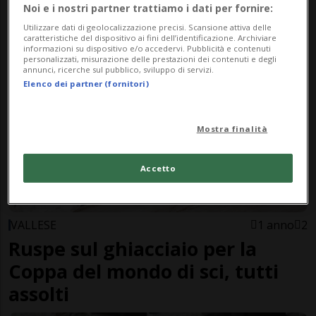
Aosta, valanga fatale per uno
Noi e i nostri partner trattiamo i dati per fornire:
Utilizzare dati di geolocalizzazione precisi. Scansione attiva delle
scialpinista
caratteristiche del dispositivo ai fini dell’identificazione. Archiviare
informazioni su dispositivo e/o accedervi. Pubblicità e contenuti
personalizzati, misurazione delle prestazioni dei contenuti e degli
annunci, ricerche sul pubblico, sviluppo di servizi.
Elenco dei partner (fornitori)
Mostra finalità
Accetto
VALLESE
1 anno
2
Ruspe sul ghiacciaio per la
Coppa del mondo di sci, tutti
assolti