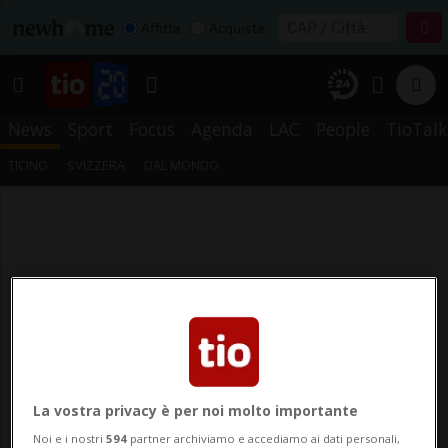
Affitta
Acquista
News
Sport
Focus
Agenda
LAC
People
TioTalk
TICINO
SVIZZERA
DAL MONDO
La vostra privacy è per noi molto importante
Noi e i nostri
594
partner archiviamo e accediamo ai dati personali,