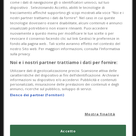
come i dati di navigazione gli o identificatori univoci, sul tuo
dispositivo . Selezionando Accetto, abiliti le tecnologie di
tracciamento affinché supportino gli scopi mostrati alla voce "Noi e i
nostri partner trattiamo i dati da fornire". Nel caso in cui queste
tecnologie dovessero essere disabilitate, alcuni contenuti e annunci
visualizzati potrebbero non essere rilevanti. Puoi accedere
nuovamente a questo menu per modificare le tue scelte o per
revocare il consenso facendo clic sul link Gestisci le preferenze in
fondo alla pagina web.. Tali scelte avranno effetto nel contesto del
nostro Sito web. Per maggiori informazioni, consulta l'Informativa
Notizie su Altalena
sulla privacy.
Panoramica
Noi e i nostri partner trattiamo i dati per fornire:
Utilizzare dati di geolocalizzazione precisi. Scansione attiva delle
caratteristiche del dispositivo ai fini dell’identificazione. Archiviare
informazioni su dispositivo e/o accedervi. Pubblicità e contenuti
personalizzati, misurazione delle prestazioni dei contenuti e degli
Segui le notizie e gli approfondimenti su
annunci, ricerche sul pubblico, sviluppo di servizi.
Altalena Panoramica.
Elenco dei partner (fornitori)
Mostra finalità
Accetto