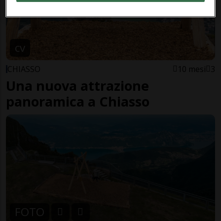
cv
CHIASSO
10 mesi
3
Una nuova attrazione
panoramica a Chiasso
FOTO