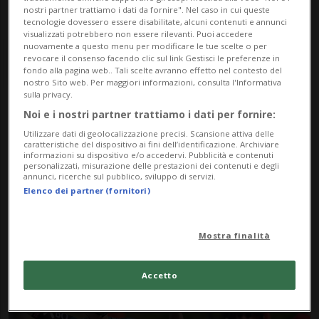
nostri partner trattiamo i dati da fornire". Nel caso in cui queste
tecnologie dovessero essere disabilitate, alcuni contenuti e annunci
visualizzati potrebbero non essere rilevanti. Puoi accedere
nuovamente a questo menu per modificare le tue scelte o per
revocare il consenso facendo clic sul link Gestisci le preferenze in
fondo alla pagina web.. Tali scelte avranno effetto nel contesto del
nostro Sito web. Per maggiori informazioni, consulta l'Informativa
sulla privacy.
Noi e i nostri partner trattiamo i dati per fornire:
Notizie su Aleksandr
Utilizzare dati di geolocalizzazione precisi. Scansione attiva delle
caratteristiche del dispositivo ai fini dell’identificazione. Archiviare
Vlasov
informazioni su dispositivo e/o accedervi. Pubblicità e contenuti
personalizzati, misurazione delle prestazioni dei contenuti e degli
annunci, ricerche sul pubblico, sviluppo di servizi.
Elenco dei partner (fornitori)
Segui le notizie e gli approfondimenti su
Aleksandr Vlasov.
Mostra finalità
Accetto