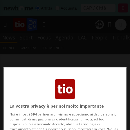
Affitta
Acquista
News
Sport
Focus
Agenda
LAC
People
TioTalk
TICINO
SVIZZERA
DAL MONDO
La vostra privacy è per noi molto importante
Noi e i nostri
594
partner archiviamo e accediamo ai dati personali,
come i dati di navigazione gli o identificatori univoci, sul tuo
dispositivo . Selezionando Accetto, abiliti le tecnologie di
tracciamento affinché supportino gli scopi mostrati alla voce "Noi e i