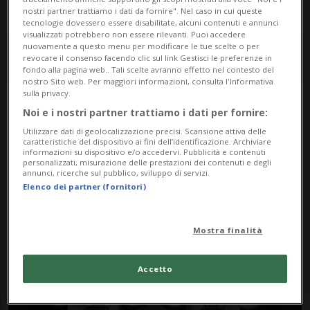
nostri partner trattiamo i dati da fornire". Nel caso in cui queste
tecnologie dovessero essere disabilitate, alcuni contenuti e annunci
visualizzati potrebbero non essere rilevanti. Puoi accedere
nuovamente a questo menu per modificare le tue scelte o per
revocare il consenso facendo clic sul link Gestisci le preferenze in
fondo alla pagina web.. Tali scelte avranno effetto nel contesto del
nostro Sito web. Per maggiori informazioni, consulta l'Informativa
sulla privacy.
Noi e i nostri partner trattiamo i dati per fornire:
Notizie su Aereo
Utilizzare dati di geolocalizzazione precisi. Scansione attiva delle
Spaziale
caratteristiche del dispositivo ai fini dell’identificazione. Archiviare
informazioni su dispositivo e/o accedervi. Pubblicità e contenuti
personalizzati, misurazione delle prestazioni dei contenuti e degli
annunci, ricerche sul pubblico, sviluppo di servizi.
Elenco dei partner (fornitori)
Segui le notizie e gli approfondimenti su
Aereo Spaziale.
Mostra finalità
Accetto