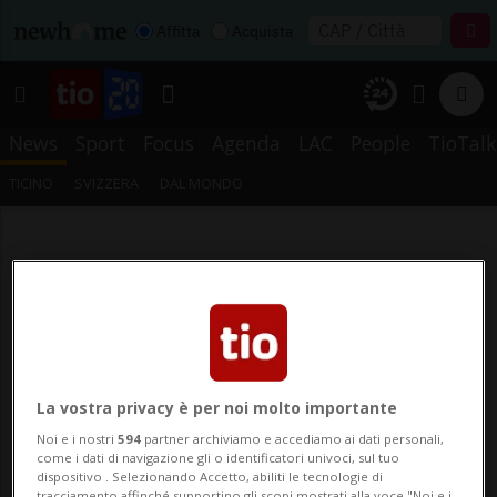
Affitta
Acquista
News
Sport
Focus
Agenda
LAC
People
TioTalk
TICINO
SVIZZERA
DAL MONDO
La vostra privacy è per noi molto importante
Noi e i nostri
594
partner archiviamo e accediamo ai dati personali,
come i dati di navigazione gli o identificatori univoci, sul tuo
dispositivo . Selezionando Accetto, abiliti le tecnologie di
tracciamento affinché supportino gli scopi mostrati alla voce "Noi e i