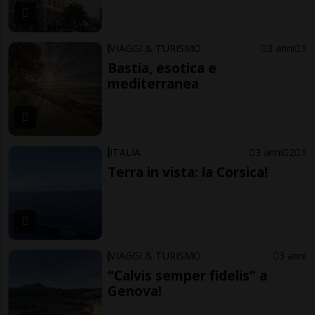
VIAGGI & TURISMO
3 anni
1
Bastia, esotica e
mediterranea
ITALIA
3 anni
2
1
Terra in vista: la Corsica!
VIAGGI & TURISMO
3 anni
“Calvis semper fidelis” a
Genova!