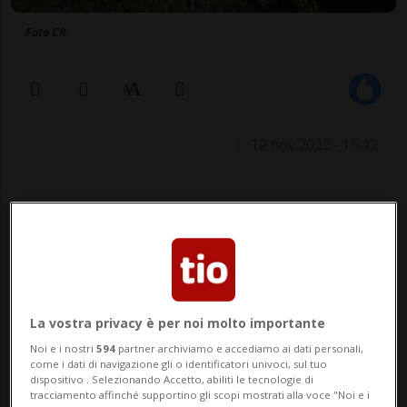
Foto CR
12 nov 2022 - 15:42
La vostra privacy è per noi molto importante
Noi e i nostri
594
partner archiviamo e accediamo ai dati personali,
NEWSBLOG
come i dati di navigazione gli o identificatori univoci, sul tuo
Rubriche argomentali a pagamento curate da
dispositivo . Selezionando Accetto, abiliti le tecnologie di
tracciamento affinché supportino gli scopi mostrati alla voce "Noi e i
aziende e inserzionisti esterni