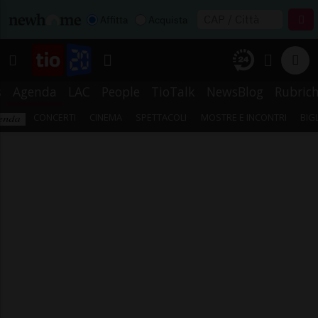
Affitta
Acquista
s
Agenda
LAC
People
TioTalk
NewsBlog
Rubric
CONCERTI
CINEMA
SPETTACOLI
MOSTRE E INCONTRI
BIG