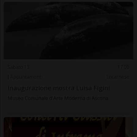
Sabato 13
17.00
Appuntamenti
Locarnese
Inaugurazione mostra Luisa Figini
Museo Comunale d'Arte Moderna di Ascona