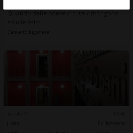
Arte
Luganese
Quando delle opere d'arte rimangono
solo le foto
Canvetto luganese
Sabato 13
08.00
Arte
Bellinzonese