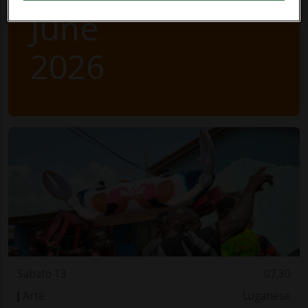
June
2026
Sabato 13
07.30
Arte
Luganese