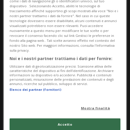
come i dati di navigazione gli o identificatori univoci, sul tuo
dispositivo . Selezionando Accetto, abiliti le tecnologie di
Piazza Grande
tracciamento affinché supportino gli scopi mostrati alla voce "Noi e i
nostri partner trattiamo i dati da fornire". Nel caso in cui queste
tecnologie dovessero essere disabilitate, alcuni contenuti e annunci
6600, Locarno
visualizzati potrebbero non essere rilevanti. Puoi accedere
nuovamente a questo menu per modificare le tue scelte o per
Contatti
revocare il consenso facendo clic sul link Gestisci le preferenze in
fondo alla pagina web.. Tali scelte avranno effetto nel contesto del
nostro Sito web. Per maggiori informazioni, consulta l'Informativa
https://atmm.ch
sulla privacy.
Noi e i nostri partner trattiamo i dati per fornire:
Utilizzare dati di geolocalizzazione precisi. Scansione attiva delle
caratteristiche del dispositivo ai fini dell’identificazione. Archiviare
informazioni su dispositivo e/o accedervi. Pubblicità e contenuti
personalizzati, misurazione delle prestazioni dei contenuti e degli
Saturday
annunci, ricerche sul pubblico, sviluppo di servizi.
Elenco dei partner (fornitori)
13
Mostra finalità
Accetto