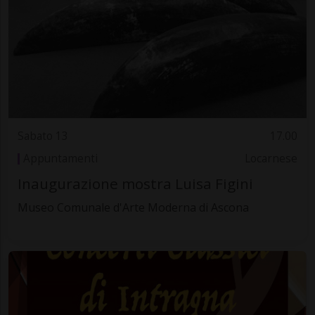
Sabato 13
17.00
Appuntamenti
Locarnese
Inaugurazione mostra Luisa Figini
Museo Comunale d'Arte Moderna di Ascona