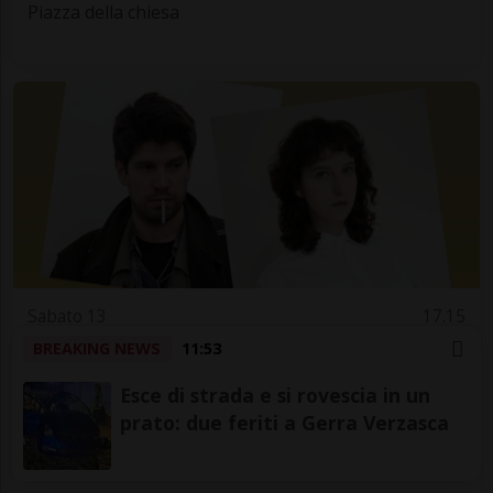
Piazza della chiesa
Sabato 13
17.15
BREAKING NEWS
11:53
Arte
Luganese
Ricerche pittoriche e concezioni del
Esce di strada e si rovescia in un
colore
prato: due feriti a Gerra Verzasca
Spazio Fervida