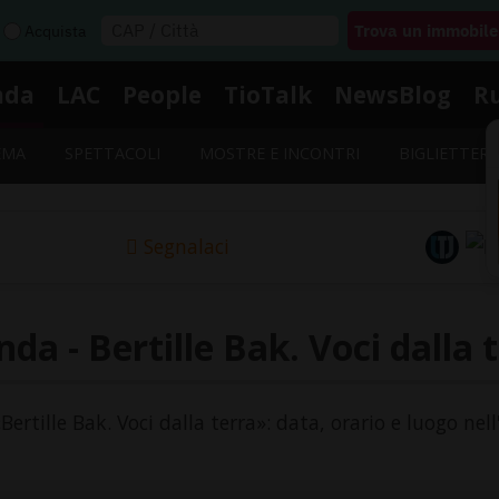
Acquista
nda
LAC
People
TioTalk
NewsBlog
R
EMA
SPETTACOLI
MOSTRE E INCONTRI
BIGLIETTERI
Segnalaci
da - Bertille Bak. Voci dalla 
«Bertille Bak. Voci dalla terra»: data, orario e luogo nel