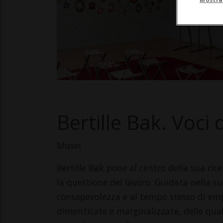
Bertille Bak. Voci 
Musei
Bertille Bak pone al centro della sua ric
la questione del lavoro. Guidata nella s
consapevolezza e al tempo stesso di emp
dimenticate e marginalizzate, delle qual