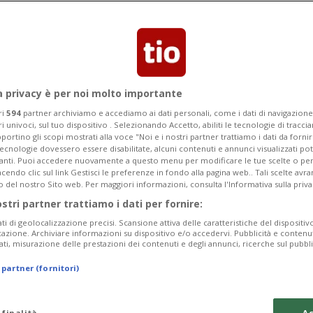
Categoria
Data Fine
a privacy è per noi molto importante
ri
594
partner archiviamo e accediamo ai dati personali, come i dati di navigazione 
ri univoci, sul tuo dispositivo . Selezionando Accetto, abiliti le tecnologie di tracc
Tuesday 11
Wednesday 12
Thursday 13
portino gli scopi mostrati alla voce "Noi e i nostri partner trattiamo i dati da fornir
tecnologie dovessero essere disabilitate, alcuni contenuti e annunci visualizzati 
vanti. Puoi accedere nuovamente a questo menu per modificare le tue scelte o per
endo clic sul link Gestisci le preferenze in fondo alla pagina web.. Tali scelte avr
o del nostro Sito web. Per maggiori informazioni, consulta l'Informativa sulla priva
ostri partner trattiamo i dati per fornire:
In
ati di geolocalizzazione precisi. Scansione attiva delle caratteristiche del dispositivo 
icazione. Archiviare informazioni su dispositivo e/o accedervi. Pubblicità e contenu
da
ati, misurazione delle prestazioni dei contenuti e degli annunci, ricerche sul pubbl
a 
 partner (fornitori)
Ma
da
 finalità
Ac