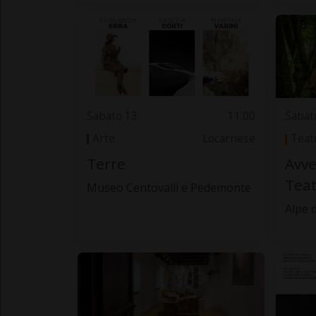
Sabato 13
11.00
Sabat
Arte
Locarnese
Teat
Terre
Avve
Teat
Museo Centovalli e Pedemonte
Alpe 