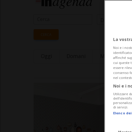
Data Inizio
CERCA
La vostr
Noi e i nost
identificato
Oggi
Domani
Monday 10
affinché sup
cui queste 
essere rile
consenso fac
nel contest
Noi e i n
Utilizzare d
dell’identif
personalizz
di servizi.
Elenco dei
Mostra