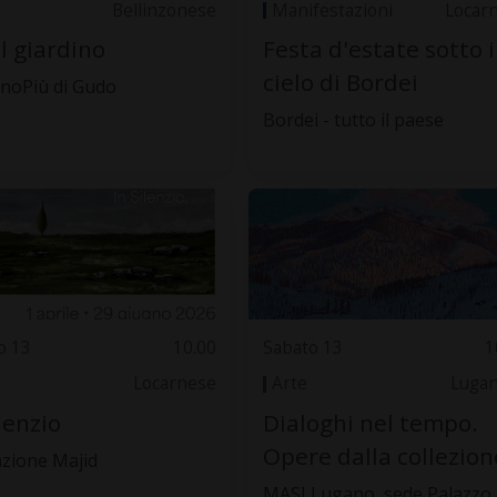
Bellinzonese
Manifestazioni
Locar
il giardino
Festa d'estate sotto i
cielo di Bordei
inoPiù di Gudo
Bordei - tutto il paese
o 13
10.00
Sabato 13
1
Locarnese
Arte
Luga
ilenzio
Dialoghi nel tempo.
Opere dalla collezion
zione Majid
MASI Lugano, sede Palazzo