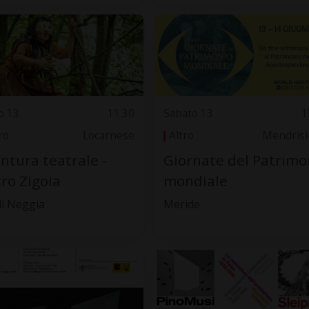
o 13
11.30
Sabato 13
1
ro
Locarnese
Altro
Mendrisi
ntura teatrale -
Giornate del Patrimo
ro Zigoia
mondiale
di Neggia
Meride