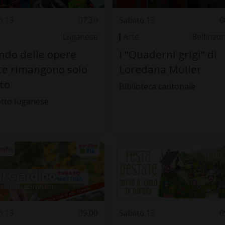
o 13
07.30
Sabato 13
0
Luganese
Arte
Bellinzo
do delle opere
I "Quaderni grigi" di
te rimangono solo
Loredana Müller
oto
Biblioteca cantonale
tto luganese
o 13
09.00
Sabato 13
0