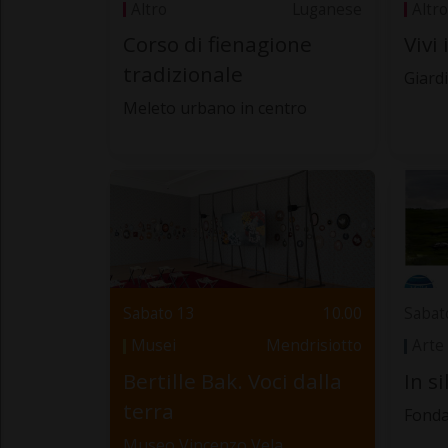
Altro
Luganese
Altro
Corso di fienagione
Vivi 
tradizionale
Giard
Meleto urbano in centro
Sabato 13
10.00
Sabat
Musei
Mendrisiotto
Arte
Bertille Bak. Voci dalla
In s
terra
Fonda
Museo Vincenzo Vela