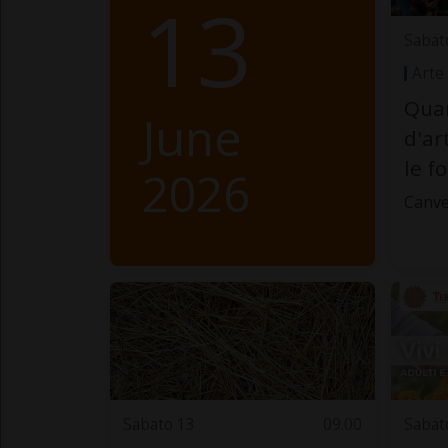
13
Sabat
Arte
Quan
June
d'ar
le f
2026
Canve
Sabato 13
09.00
Sabat