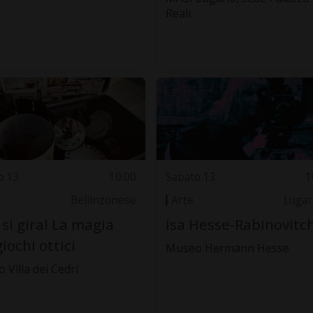
Reali
o 13
10.00
Sabato 13
1
Bellinzonese
Arte
Luga
 si gira! La magia
Isa Hesse-Rabinovitch
giochi ottici
Museo Hermann Hesse
 Villa dei Cedri