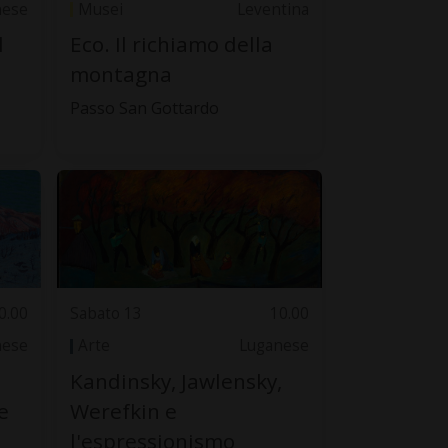
nese
Musei
Leventina
l
Eco. Il richiamo della
montagna
Passo San Gottardo
0.00
Sabato 13
10.00
nese
Arte
Luganese
Kandinsky, Jawlensky,
e
Werefkin e
l'espressionismo