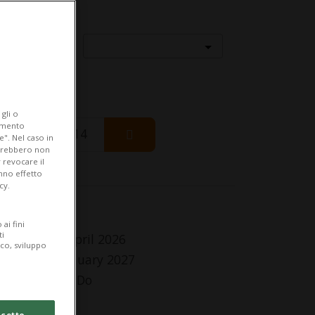
Località
gli o
iamento
Friday 14
e". Nel caso in
potrebbero non
 revocare il
anno effetto
cy.
fo Evento
ai fini
ti
 Sunday 26 April 2026
ico, sviluppo
Sunday 10 January 2027
,Me,Gi,Ve,Sa,Do
lle 10.00
cetto