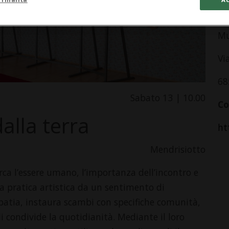
In
Mu
Vi
68
Sabato 13 | 10.00
Co
dalla terra
ht
Mendrisiotto
erca l’essere umano, l’importanza dell’incontro e
ua pratica artistica da un sentimento di
atia, instaura scambi con specifiche comunità,
i condivide la quotidianità. Mediante il loro