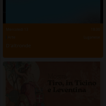
Mercoledì 13
18.00
Arte
Luganese
D'altronde