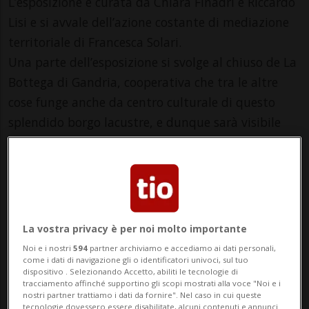
L’esposizione è curata da Chiara Finadri e Riccardo
Lisi e si avvale dell’azione costante di mediazione
territoriale di Francesca Solari.
Una parte dell’esposizione si svolge al chiuso de La
Bottega di Gandria, cooperativa che tra le altre
cose funge anche da centro culturale di questo
splendido borgo lacustre, e dunque sarà visibile
solo negli orari di apertura, che fino al 30 agosto
sono: mer–sab: 8–23, dom–mar: 8–20.
Tutte le altre opere sono poste all’aperto e visibili
sempre, fino al 2 novembre 2025. L’intera
esposizione ha ingresso libero.
La vostra privacy è per noi molto importante
Noi e i nostri
594
partner archiviamo e accediamo ai dati personali,
come i dati di navigazione gli o identificatori univoci, sul tuo
dispositivo . Selezionando Accetto, abiliti le tecnologie di
Info Evento
tracciamento affinché supportino gli scopi mostrati alla voce "Noi e i
nostri partner trattiamo i dati da fornire". Nel caso in cui queste
tecnologie dovessero essere disabilitate, alcuni contenuti e annunci