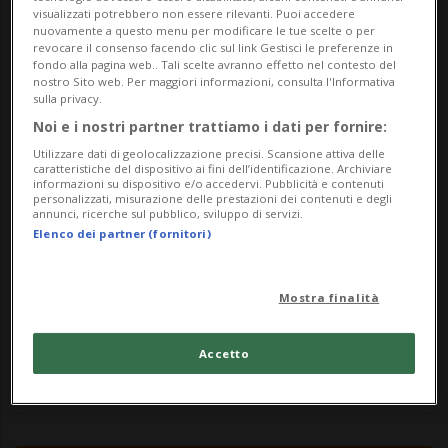
Per tutti
visualizzati potrebbero non essere rilevanti. Puoi accedere
nuovamente a questo menu per modificare le tue scelte o per
revocare il consenso facendo clic sul link Gestisci le preferenze in
da Sunday 20 July 2025
fondo alla pagina web.. Tali scelte avranno effetto nel contesto del
a Sunday 2 November 2025
nostro Sito web. Per maggiori informazioni, consulta l'Informativa
sulla privacy.
tutti i giorni
Noi e i nostri partner trattiamo i dati per fornire:
dalle 18.00
Utilizzare dati di geolocalizzazione precisi. Scansione attiva delle
caratteristiche del dispositivo ai fini dell’identificazione. Archiviare
Indirizzo
informazioni su dispositivo e/o accedervi. Pubblicità e contenuti
personalizzati, misurazione delle prestazioni dei contenuti e degli
annunci, ricerche sul pubblico, sviluppo di servizi.
Zona Imbarcadero e tutto il villaggio
Elenco dei partner (fornitori)
6978, Gandria
Mostra finalità
Contatti
Accetto
https://www.labottegadigandria.ch