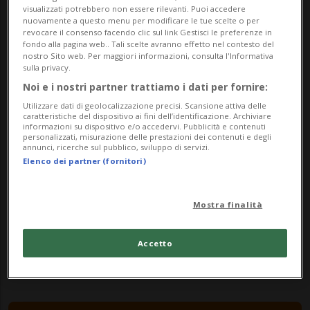
dalle 08.30
visualizzati potrebbero non essere rilevanti. Puoi accedere
nuovamente a questo menu per modificare le tue scelte o per
revocare il consenso facendo clic sul link Gestisci le preferenze in
Indirizzo
fondo alla pagina web.. Tali scelte avranno effetto nel contesto del
nostro Sito web. Per maggiori informazioni, consulta l'Informativa
Canvetto Luganese
sulla privacy.
Noi e i nostri partner trattiamo i dati per fornire:
Via R. Simen 14 b, Molino Nuovo
Utilizzare dati di geolocalizzazione precisi. Scansione attiva delle
caratteristiche del dispositivo ai fini dell’identificazione. Archiviare
informazioni su dispositivo e/o accedervi. Pubblicità e contenuti
6900, Lugano
personalizzati, misurazione delle prestazioni dei contenuti e degli
annunci, ricerche sul pubblico, sviluppo di servizi.
Contatti
Elenco dei partner (fornitori)
http://www.f-diamante.ch
Mostra finalità
Socials
Accetto