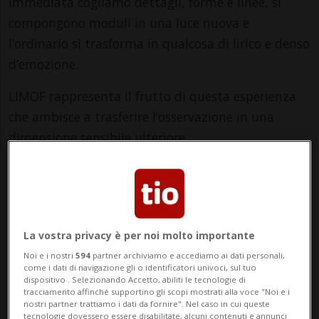
immediata cogliamo dettagli, forme e linee, si
compongono moduli in una luce nuova e
l’ordinario si trasforma in qualcosa di lirico e denso
d’emozione.
LIMOF rappresenta il frutto di questa esperienza
che ambisce a trasferire l’osservazione in una
dimensione sensibile ulteriore.
Intervento: Vito Calabretta
Info Evento
Per tutti
La vostra privacy è per noi molto importante
Noi e i nostri
594
partner archiviamo e accediamo ai dati personali,
da Tuesday 20 May 2025
come i dati di navigazione gli o identificatori univoci, sul tuo
dispositivo . Selezionando Accetto, abiliti le tecnologie di
a Saturday 27 September 2025
tracciamento affinché supportino gli scopi mostrati alla voce "Noi e i
Ma,Me,Gi,Ve,Sa
nostri partner trattiamo i dati da fornire". Nel caso in cui queste
tecnologie dovessero essere disabilitate, alcuni contenuti e annunci