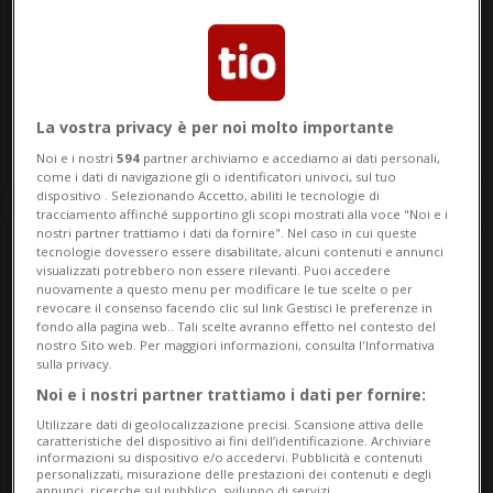
Mercoledì 13
08.00
Arte
Locarnese
Percorso culturale intercomunale
La vostra privacy è per noi molto importante
Noi e i nostri
594
partner archiviamo e accediamo ai dati personali,
come i dati di navigazione gli o identificatori univoci, sul tuo
dispositivo . Selezionando Accetto, abiliti le tecnologie di
tracciamento affinché supportino gli scopi mostrati alla voce "Noi e i
nostri partner trattiamo i dati da fornire". Nel caso in cui queste
tecnologie dovessero essere disabilitate, alcuni contenuti e annunci
visualizzati potrebbero non essere rilevanti. Puoi accedere
nuovamente a questo menu per modificare le tue scelte o per
revocare il consenso facendo clic sul link Gestisci le preferenze in
fondo alla pagina web.. Tali scelte avranno effetto nel contesto del
nostro Sito web. Per maggiori informazioni, consulta l'Informativa
sulla privacy.
Noi e i nostri partner trattiamo i dati per fornire:
Utilizzare dati di geolocalizzazione precisi. Scansione attiva delle
Mercoledì 13
08.00
caratteristiche del dispositivo ai fini dell’identificazione. Archiviare
informazioni su dispositivo e/o accedervi. Pubblicità e contenuti
Arte
Mendrisiotto
personalizzati, misurazione delle prestazioni dei contenuti e degli
annunci, ricerche sul pubblico, sviluppo di servizi.