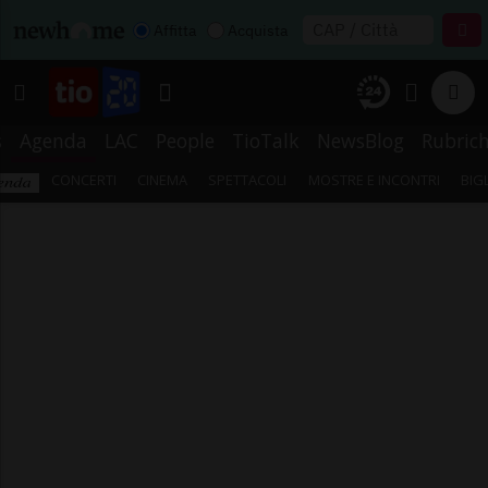
Affitta
Acquista
s
Agenda
LAC
People
TioTalk
NewsBlog
Rubric
CONCERTI
CINEMA
SPETTACOLI
MOSTRE E INCONTRI
BIG