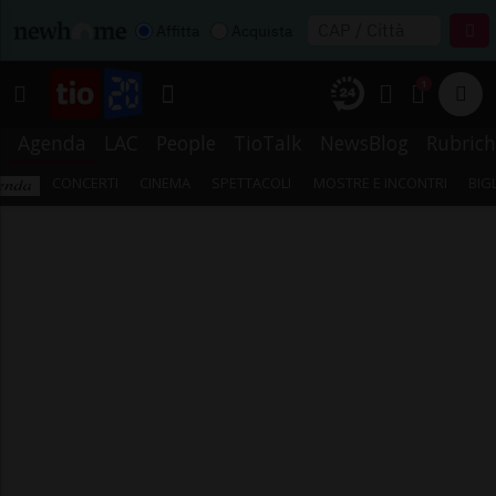
Affitta
Acquista
1
Agenda
LAC
People
TioTalk
NewsBlog
Rubrich
CONCERTI
CINEMA
SPETTACOLI
MOSTRE E INCONTRI
BIG