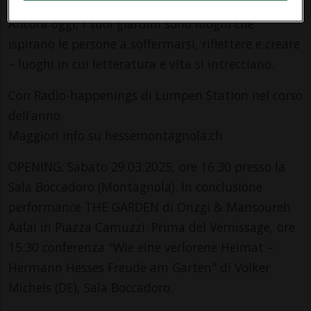
ha trovato risposte alle grandi domande della vita.
Ancora oggi, i suoi giardini sono luoghi che
ispirano le persone a soffermarsi, riflettere e creare
– luoghi in cui letteratura e vita si intrecciano.
Con Radio-happenings di Lumpen Station nel corso
dell’anno
Maggiori info su hessemontagnola.ch
OPENING: Sabato 29.03.2025, ore 16.30 presso la
Sala Boccadoro (Montagnola). In conclusione
performance THE GARDEN di Onzgi & Mansoureh
Aalai in Piazza Camuzzi. Prima del Vernissage, ore
15.30 conferenza "Wie eine verlorene Heimat –
Hermann Hesses Freude am Garten" di Volker
Michels (DE), Sala Boccadoro.