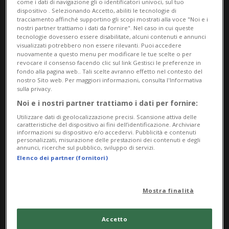
come i dati di navigazione gli o identificatori univoci, sul tuo
La mostra ci guida attraverso gli spazi verdi
dispositivo . Selezionando Accetto, abiliti le tecnologie di
tracciamento affinché supportino gli scopi mostrati alla voce "Noi e i
progettati e descritti dallo scrittore, facendo luce
nostri partner trattiamo i dati da fornire". Nel caso in cui queste
sul legame tra la produzione letteraria di Hesse e
tecnologie dovessero essere disabilitate, alcuni contenuti e annunci
visualizzati potrebbero non essere rilevanti. Puoi accedere
la sua attività di giardinaggio. Nelle sue lettere,
nuovamente a questo menu per modificare le tue scelte o per
revocare il consenso facendo clic sul link Gestisci le preferenze in
Hesse rifletteva sulle fatiche, ma anche sul piacere
fondo alla pagina web.. Tali scelte avranno effetto nel contesto del
nostro Sito web. Per maggiori informazioni, consulta l'Informativa
che l’occuparsi del giardino gli procurava. La
sulla privacy.
mostra esplora le varie sfaccettature dei suoi
Noi e i nostri partner trattiamo i dati per fornire:
giardini intesi come spazi di trasformazione
Utilizzare dati di geolocalizzazione precisi. Scansione attiva delle
caratteristiche del dispositivo ai fini dell’identificazione. Archiviare
personale, riflessione e discorso politico. Attraverso
informazioni su dispositivo e/o accedervi. Pubblicità e contenuti
personalizzati, misurazione delle prestazioni dei contenuti e degli
approcci sensoriali, invita a scoprire i giardini di
annunci, ricerche sul pubblico, sviluppo di servizi.
Hesse come un microcosmo in cui il piccolo e il
Elenco dei partner (fornitori)
quotidiano assumono una dimensione più ampia.
Il giardino diventa così un luogo di cultura e
Mostra finalità
creatività, di crescita e cambiamento. Tra aiuole,
cumuli di compost e alberi da frutto, lo scrittore
Accetto