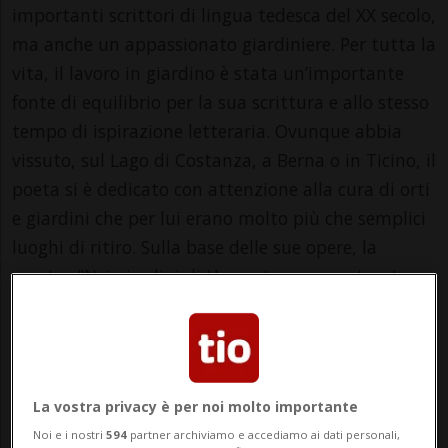
importanti scrittori di lingua tedesca del XX secolo,
ma anche un appassionato giardiniere. Per tutta la
vita, il lavoro in giardino è stata un’importante
fonte di equilibrio per la sua scrittura e allo stesso
tempo di ispirazione letteraria. Ovunque abbia
vissuto, sul Lago di Costanza, a Berna o in Ticino, il
poeta si è dedicato con attenzione alla cura di orti
e giardini che per lui erano molto più che semplici
luoghi di ritiro. Sulla base delle sue opere, la
mostra "Nei giardini di Hesse: tra compost, arte e
consapevolezza" ci porta fino ai giorni nostri, in cui
le questioni della vicinanza alla natura, della
responsabilità e delle risorse limitate sono poste
con grande urgenza di fronte al cambiamento
La vostra privacy è per noi molto importante
climatico.
Noi e i nostri
594
partner archiviamo e accediamo ai dati personali,