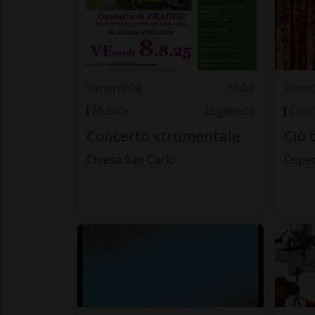
Venerdì 08
16.00
Vener
Musica
Luganese
Conf
Concerto strumentale
Ciò 
Chiesa San Carlo
Osped