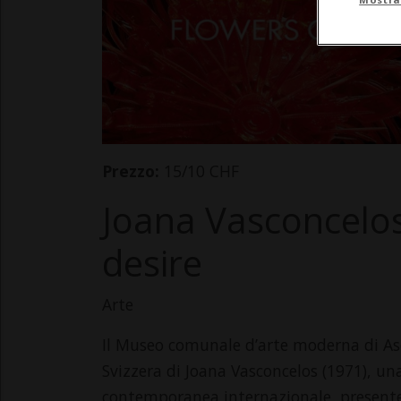
Prezzo:
15/10 CHF
Joana Vasconcelos
desire
Arte
Il Museo comunale d’arte moderna di Asc
Svizzera di Joana Vasconcelos (1971), una 
contemporanea internazionale, presente