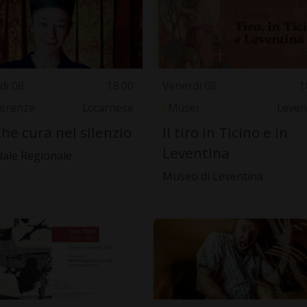
dì 08
18.00
Venerdì 08
1
erenze
Locarnese
Musei
Leven
che cura nel silenzio
Il tiro in Ticino e in
Leventina
ale Regionale
Museo di Leventina