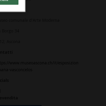
dirizzo
seo comunale d'Arte Moderna
a Borgo 34
12, Ascona
ntatti
tps://www.museoascona.ch/it/esposizion
joana-vasconcelos
cials
evendita