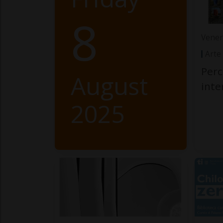
8
Vener
Arte
Perc
August
int
2025