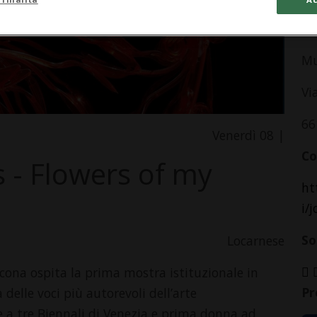
In
Mu
Vi
66
Venerdì 08 |
Co
 - Flowers of my
ht
i/
So
Locarnese
ona ospita la prima mostra istituzionale in
Pr
delle voci più autorevoli dell’arte
 a tre Biennali di Venezia e prima donna ad