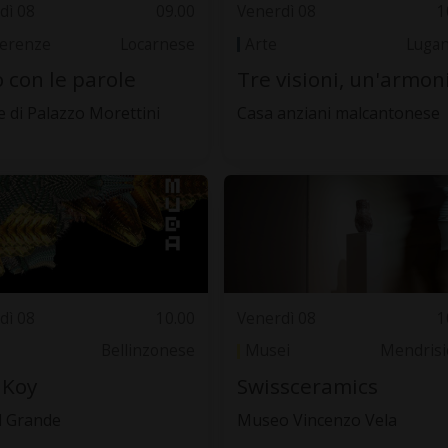
dì 08
09.00
Venerdì 08
1
erenze
Locarnese
Arte
Luga
o con le parole
Tre visioni, un'armon
e di Palazzo Morettini
Casa anziani malcantonese
dì 08
10.00
Venerdì 08
1
Bellinzonese
Musei
Mendrisi
 Koy
Swissceramics
l Grande
Museo Vincenzo Vela