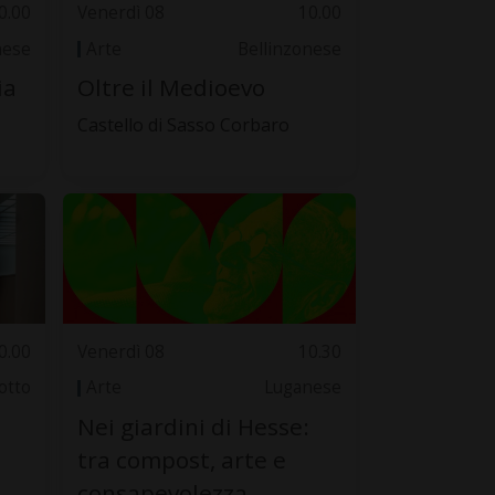
0.00
Venerdì 08
10.00
nese
Arte
Bellinzonese
ia
Oltre il Medioevo
Castello di Sasso Corbaro
0.00
Venerdì 08
10.30
otto
Arte
Luganese
Nei giardini di Hesse:
tra compost, arte e
consapevolezza