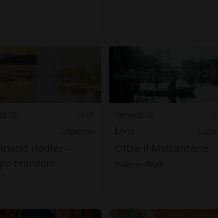
dì 08
11.00
Venerdì 08
1
Luganese
Arte
Luga
inand Hodler –
Oltre il Malcantone
ppo Franzoni
Palazzo Reali