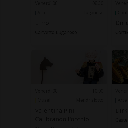
Venerdì 08
08.30
Vener
Arte
Luganese
Conf
Limof
Dirl
Canvetto Luganese
Cortil
Venerdì 08
10.00
Vener
Musei
Mendrisiotto
Arte
Valentina Pini -
Dirk
Calibrando l'occhio
Caste