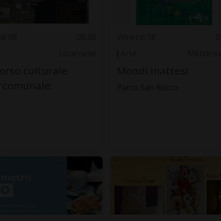
dì 08
08.00
Venerdì 08
0
Locarnese
Arte
Mendrisi
orso culturale
Mondi inattesi
ercomunale
Parco San Rocco