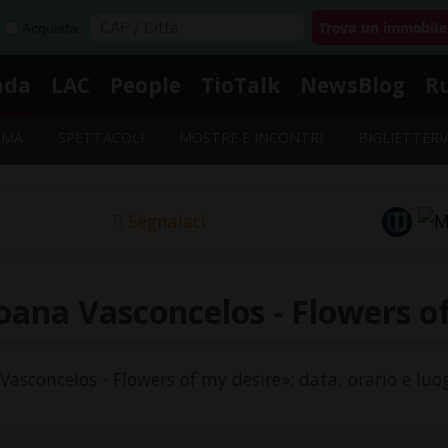
Acquista
nda
LAC
People
TioTalk
NewsBlog
R
EMA
SPETTACOLI
MOSTRE E INCONTRI
BIGLIETTERI
Segnalaci
oana Vasconcelos - Flowers o
 Vasconcelos - Flowers of my desire»: data, orario e luo