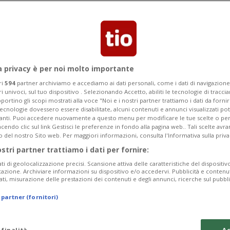
Categoria
Data Fine
a privacy è per noi molto importante
ri
594
partner archiviamo e accediamo ai dati personali, come i dati di navigazione 
ri univoci, sul tuo dispositivo . Selezionando Accetto, abiliti le tecnologie di tracc
Sunday 09
Monday 10
Tuesday 11
portino gli scopi mostrati alla voce "Noi e i nostri partner trattiamo i dati da fornir
tecnologie dovessero essere disabilitate, alcuni contenuti e annunci visualizzati 
vanti. Puoi accedere nuovamente a questo menu per modificare le tue scelte o per
endo clic sul link Gestisci le preferenze in fondo alla pagina web.. Tali scelte avr
o del nostro Sito web. Per maggiori informazioni, consulta l'Informativa sulla priva
ostri partner trattiamo i dati per fornire:
In
ati di geolocalizzazione precisi. Scansione attiva delle caratteristiche del dispositivo 
icazione. Archiviare informazioni su dispositivo e/o accedervi. Pubblicità e contenu
Pe
ati, misurazione delle prestazioni dei contenuti e degli annunci, ricerche sul pubbl
da
 partner (fornitori)
a 
Ma
 finalità
Ac