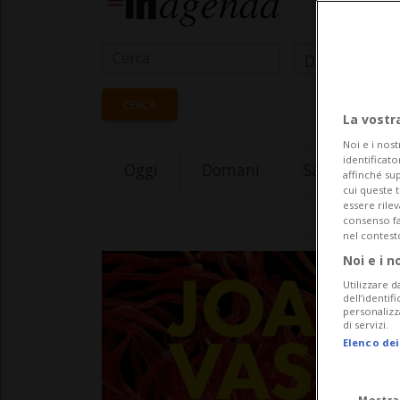
Data Inizio
CERCA
La vostr
Noi e i nost
identificato
Oggi
Domani
Saturday 08
affinché sup
cui queste 
essere rile
consenso fac
nel contest
Noi e i n
Utilizzare d
dell’identif
personalizz
di servizi.
Elenco dei
Mostra