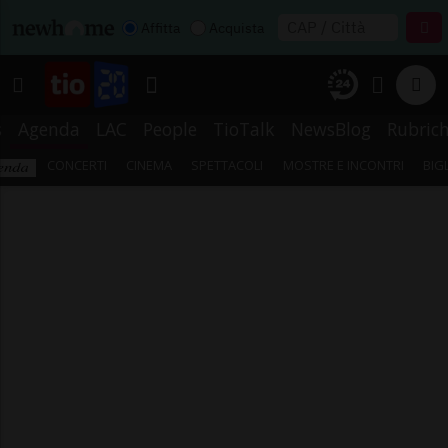
Affitta
Acquista
s
Agenda
LAC
People
TioTalk
NewsBlog
Rubric
CONCERTI
CINEMA
SPETTACOLI
MOSTRE E INCONTRI
BIG