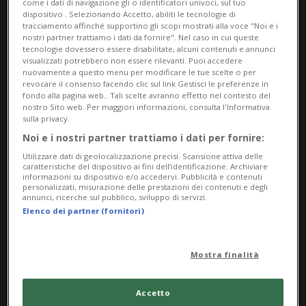
come i dati di navigazione gli o identificatori univoci, sul tuo
Info Evento
dispositivo . Selezionando Accetto, abiliti le tecnologie di
tracciamento affinché supportino gli scopi mostrati alla voce "Noi e i
nostri partner trattiamo i dati da fornire". Nel caso in cui queste
da Thursday 3 July 2025
tecnologie dovessero essere disabilitate, alcuni contenuti e annunci
visualizzati potrebbero non essere rilevanti. Puoi accedere
a Sunday 24 August 2025
nuovamente a questo menu per modificare le tue scelte o per
Gi,Ve,Sa,Do
revocare il consenso facendo clic sul link Gestisci le preferenze in
fondo alla pagina web.. Tali scelte avranno effetto nel contesto del
nostro Sito web. Per maggiori informazioni, consulta l'Informativa
Indirizzo
sulla privacy.
Noi e i nostri partner trattiamo i dati per fornire:
Ex Asilo Ciani
Utilizzare dati di geolocalizzazione precisi. Scansione attiva delle
caratteristiche del dispositivo ai fini dell’identificazione. Archiviare
Viale Cattaneo 5 6900 Lugano
informazioni su dispositivo e/o accedervi. Pubblicità e contenuti
personalizzati, misurazione delle prestazioni dei contenuti e degli
annunci, ricerche sul pubblico, sviluppo di servizi.
6900, Lugano
Elenco dei partner (fornitori)
Prevendita
Mostra finalità
Accetto