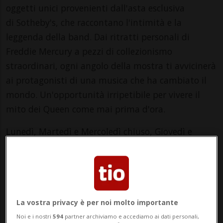
oggetti unici provenienti dall'asta esclusiva
di Sotheby's, che raccontano l'intimità e la
leggenda della band. Dai ritratti personali di
Freddie Mercury a pezzi di collezionismo
straordinari, ogni angolo della mostra ti avvicinerà
ai protagonisti di una musica che ha cambiato il
mondo. Un'opportunità irripetibile per vivere il
mito dei Queen come mai prima d'ora.
Lunedì, Martedì e Mercoledì chiuso, Giovedì e
Venerdì dalle 14.00 alle 21.00 e Sabato e Domenica
dalle 10.00 alle 21.00.
Aperture straordinarie: Venerdì 1 Agosto dalle
10.00 alle 21.00 e Venerdì 15 Agosto dalle 10.00 alle
La vostra privacy è per noi molto importante
21.00.
Noi e i nostri
594
partner archiviamo e accediamo ai dati personali,