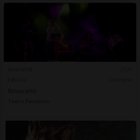
Venerdì 08
21.30
Musica
Locarnese
Rovaranò
Teatro Paravento