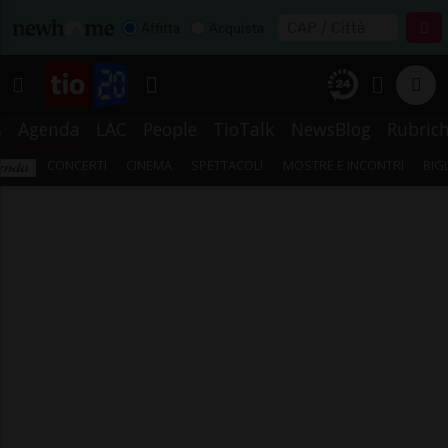
Affitta
Acquista
s
Agenda
LAC
People
TioTalk
NewsBlog
Rubric
CONCERTI
CINEMA
SPETTACOLI
MOSTRE E INCONTRI
BIG