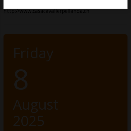
http://www.casacavalierpellanda.ch
Friday
8
August
2025