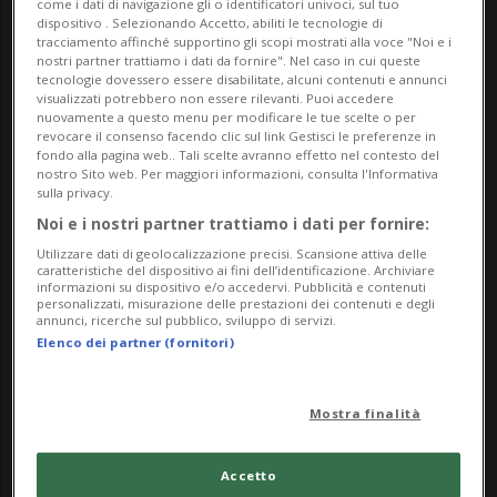
come i dati di navigazione gli o identificatori univoci, sul tuo
presso le edizioni Sottoscala.
dispositivo . Selezionando Accetto, abiliti le tecnologie di
tracciamento affinché supportino gli scopi mostrati alla voce "Noi e i
nostri partner trattiamo i dati da fornire". Nel caso in cui queste
Info Evento
tecnologie dovessero essere disabilitate, alcuni contenuti e annunci
visualizzati potrebbero non essere rilevanti. Puoi accedere
nuovamente a questo menu per modificare le tue scelte o per
Per tutti
revocare il consenso facendo clic sul link Gestisci le preferenze in
fondo alla pagina web.. Tali scelte avranno effetto nel contesto del
da Sunday 18 May 2025
nostro Sito web. Per maggiori informazioni, consulta l'Informativa
sulla privacy.
a Sunday 9 November 2025
Noi e i nostri partner trattiamo i dati per fornire:
Me,Gi,Ve,Sa,Do
Utilizzare dati di geolocalizzazione precisi. Scansione attiva delle
caratteristiche del dispositivo ai fini dell’identificazione. Archiviare
Indirizzo
informazioni su dispositivo e/o accedervi. Pubblicità e contenuti
personalizzati, misurazione delle prestazioni dei contenuti e degli
annunci, ricerche sul pubblico, sviluppo di servizi.
Casa Cavalier Pellanda
Elenco dei partner (fornitori)
Piazzetta Cavalier Pellanda 7
Mostra finalità
6710, Biasca
Accetto
Contatti