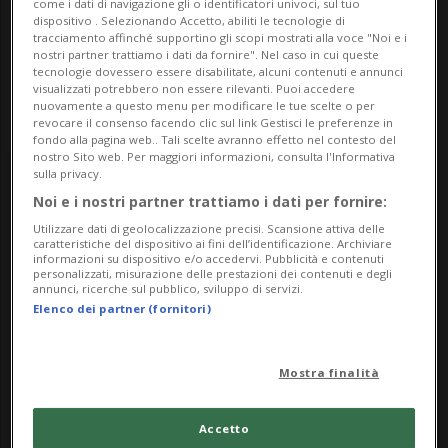
come i dati di navigazione gli o identificatori univoci, sul tuo
Contatti
dispositivo . Selezionando Accetto, abiliti le tecnologie di
tracciamento affinché supportino gli scopi mostrati alla voce "Noi e i
nostri partner trattiamo i dati da fornire". Nel caso in cui queste
https://teatro-paravento.ch/
tecnologie dovessero essere disabilitate, alcuni contenuti e annunci
visualizzati potrebbero non essere rilevanti. Puoi accedere
nuovamente a questo menu per modificare le tue scelte o per
revocare il consenso facendo clic sul link Gestisci le preferenze in
fondo alla pagina web.. Tali scelte avranno effetto nel contesto del
nostro Sito web. Per maggiori informazioni, consulta l'Informativa
sulla privacy.
Friday
Noi e i nostri partner trattiamo i dati per fornire:
Utilizzare dati di geolocalizzazione precisi. Scansione attiva delle
8
caratteristiche del dispositivo ai fini dell’identificazione. Archiviare
informazioni su dispositivo e/o accedervi. Pubblicità e contenuti
personalizzati, misurazione delle prestazioni dei contenuti e degli
annunci, ricerche sul pubblico, sviluppo di servizi.
Elenco dei partner (fornitori)
August
Mostra finalità
2025
Accetto