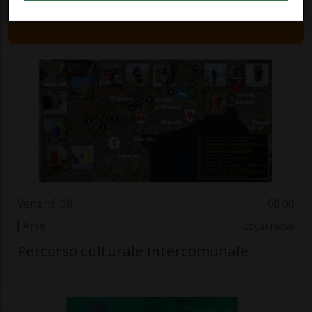
Venerdì 08
08.00
Arte
Locarnese
Percorso culturale intercomunale