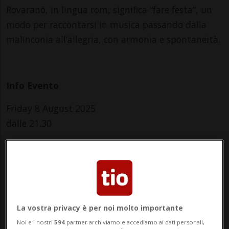
Rovaranò, in lingua rom, significa “fare festa”, un
modo per raccontarsi in musica passando dalla
malinconia all’allegria, con armonia e spontaneità.
Info Evento
Friday 8 August 2025
dalle 21.30
Indirizzo
Teatro Paravento
via Cappuccini 8
La vostra privacy è per noi molto importante
6600, Locarno
Noi e i nostri
594
partner archiviamo e accediamo ai dati personali,