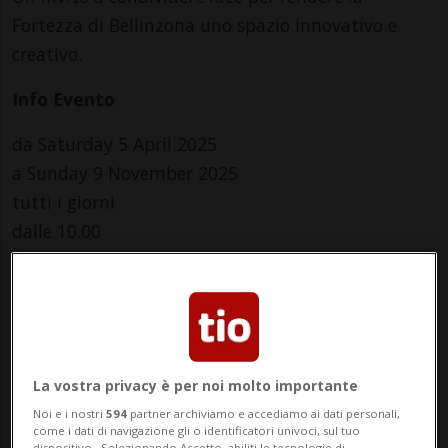
Fortezza di Bellinzona uno spazio innovativo e
creativo.
Info Evento
da Saturday 5 April 2025
a Sunday 9 November 2025
tutti i giorni
dalle 10.00
Indirizzo
Castello di Sasso Corbaro
6500, Bellinzona
La vostra privacy è per noi molto importante
Contatti
Noi e i nostri
594
partner archiviamo e accediamo ai dati personali,
come i dati di navigazione gli o identificatori univoci, sul tuo
dispositivo . Selezionando Accetto, abiliti le tecnologie di