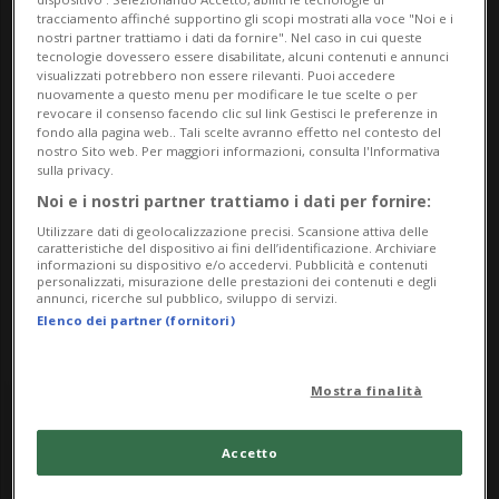
https://fortezzabellinzona.ch/mostre-attivita/medi
tracciamento affinché supportino gli scopi mostrati alla voce "Noi e i
oevo/?occurrence=2025-04-05
nostri partner trattiamo i dati da fornire". Nel caso in cui queste
tecnologie dovessero essere disabilitate, alcuni contenuti e annunci
visualizzati potrebbero non essere rilevanti. Puoi accedere
Socials
nuovamente a questo menu per modificare le tue scelte o per
revocare il consenso facendo clic sul link Gestisci le preferenze in
fondo alla pagina web.. Tali scelte avranno effetto nel contesto del
nostro Sito web. Per maggiori informazioni, consulta l'Informativa
Prevendita
sulla privacy.
Noi e i nostri partner trattiamo i dati per fornire:
Utilizzare dati di geolocalizzazione precisi. Scansione attiva delle
caratteristiche del dispositivo ai fini dell’identificazione. Archiviare
informazioni su dispositivo e/o accedervi. Pubblicità e contenuti
personalizzati, misurazione delle prestazioni dei contenuti e degli
annunci, ricerche sul pubblico, sviluppo di servizi.
Elenco dei partner (fornitori)
Mostra finalità
Tuesday
Accetto