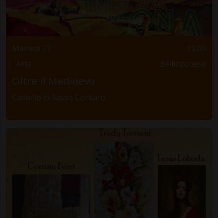
Martedì 27
10.00
Arte
Bellinzonese
Oltre il Medioevo
Castello di Sasso Corbaro