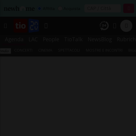
Affitta
Acquista
Agenda
LAC
People
TioTalk
NewsBlog
Rubrich
CONCERTI
CINEMA
SPETTACOLI
MOSTRE E INCONTRI
BIG