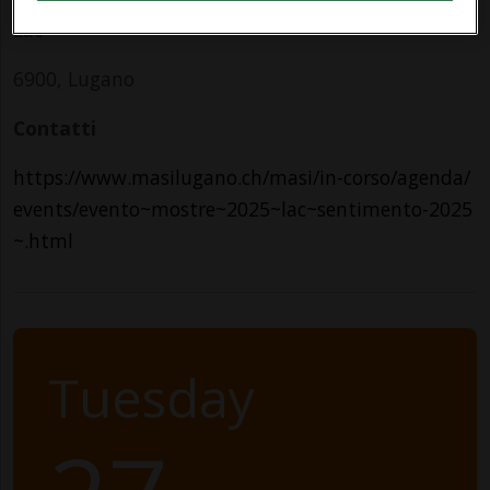
Lac
6900, Lugano
Contatti
https://www.masilugano.ch/masi/in-corso/agenda/
events/evento~mostre~2025~lac~sentimento-2025
~.html
Tuesday