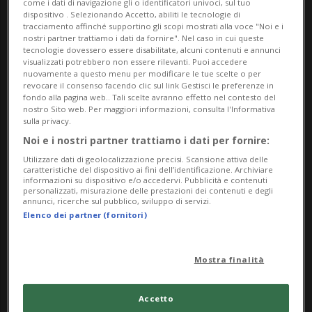
come i dati di navigazione gli o identificatori univoci, sul tuo
dispositivo . Selezionando Accetto, abiliti le tecnologie di
Una selezione curata da Tobia Bezzola
tracciamento affinché supportino gli scopi mostrati alla voce "Noi e i
nostri partner trattiamo i dati da fornire". Nel caso in cui queste
Immagine di copertina:
tecnologie dovessero essere disabilitate, alcuni contenuti e annunci
visualizzati potrebbero non essere rilevanti. Puoi accedere
nuovamente a questo menu per modificare le tue scelte o per
Richard Seewald, 'Schildkröte mit Kerbel' 1923.
revocare il consenso facendo clic sul link Gestisci le preferenze in
fondo alla pagina web.. Tali scelte avranno effetto nel contesto del
Museo d'arte della Svizzera italiana, Lugano.
nostro Sito web. Per maggiori informazioni, consulta l'Informativa
sulla privacy.
Collezione Cantone Ticino, donazione Fondazione
Noi e i nostri partner trattiamo i dati per fornire:
Richard e Uli Seewald
Utilizzare dati di geolocalizzazione precisi. Scansione attiva delle
caratteristiche del dispositivo ai fini dell’identificazione. Archiviare
Info Evento
informazioni su dispositivo e/o accedervi. Pubblicità e contenuti
personalizzati, misurazione delle prestazioni dei contenuti e degli
annunci, ricerche sul pubblico, sviluppo di servizi.
da Friday 18 April 2025
Elenco dei partner (fornitori)
a Sunday 15 November 2026
Ma,Me,Gi,Ve,Sa,Do
Mostra finalità
dalle 11.00
Indirizzo
Accetto