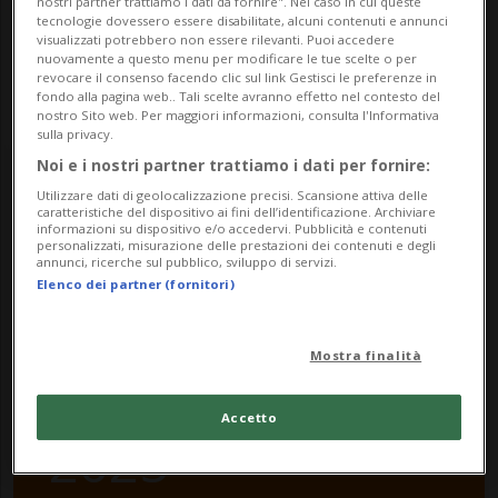
nostri partner trattiamo i dati da fornire". Nel caso in cui queste
sbt%5Baction%5D=agenda&tx_tichsbt_sbt%5Bcon
tecnologie dovessero essere disabilitate, alcuni contenuti e annunci
troller
visualizzati potrebbero non essere rilevanti. Puoi accedere
nuovamente a questo menu per modificare le tue scelte o per
revocare il consenso facendo clic sul link Gestisci le preferenze in
fondo alla pagina web.. Tali scelte avranno effetto nel contesto del
nostro Sito web. Per maggiori informazioni, consulta l'Informativa
sulla privacy.
Noi e i nostri partner trattiamo i dati per fornire:
Tuesday
Utilizzare dati di geolocalizzazione precisi. Scansione attiva delle
caratteristiche del dispositivo ai fini dell’identificazione. Archiviare
informazioni su dispositivo e/o accedervi. Pubblicità e contenuti
27
personalizzati, misurazione delle prestazioni dei contenuti e degli
annunci, ricerche sul pubblico, sviluppo di servizi.
Elenco dei partner (fornitori)
Mostra finalità
May
Accetto
2025