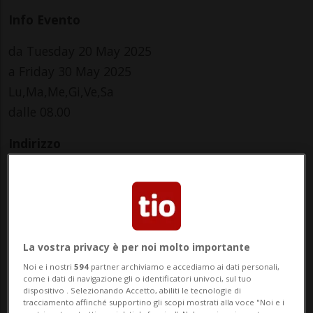
Info Evento
da Tuesday 20 May 2025
a Friday 30 May 2025
Lu,Ma,Me,Gi,Ve,Sa
dalle 08.00
Indirizzo
Biblioteca cantonale
Viale Stefano Franscini 30 a
6500, Bellinzona
La vostra privacy è per noi molto importante
Contatti
Noi e i nostri
594
partner archiviamo e accediamo ai dati personali,
come i dati di navigazione gli o identificatori univoci, sul tuo
dispositivo . Selezionando Accetto, abiliti le tecnologie di
https://www.sbt.ti.ch/agenda/dettaglio?tx_tichsbt_
tracciamento affinché supportino gli scopi mostrati alla voce "Noi e i