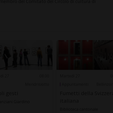
è membro del Comitato del Circolo di cultura di
dì 27
08.00
Martedì 27
0
Mendrisiotto
Appuntamenti
Bellinzo
oli gesti
Fumetti della Svizzer
italiana
anziani Giardino
Biblioteca cantonale