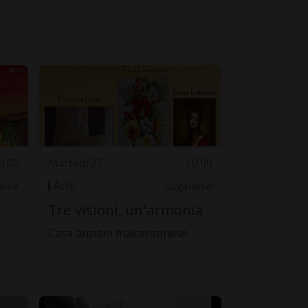
0.00
Martedì 27
10.00
nese
Arte
Luganese
Tre visioni, un'armonia
Casa anziani malcantonese