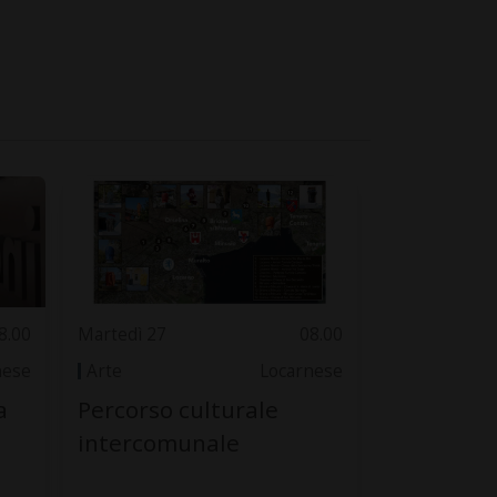
8.00
Martedì 27
08.00
nese
Arte
Locarnese
a
Percorso culturale
intercomunale