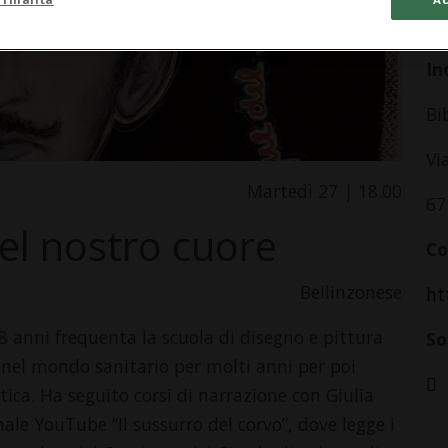
da
In
Bi
Vi
Martedì 27 | 18.00
67
el nostro cuore
Co
Bellinzonese
ht
 anni frequenta la scuola di disegno e pittura
So
a nel mondo sanitario per molti anni per poi
stica. Ha seguito corsi di narrazione con Giulia
anale YouTube “Il sussurro del corvo”, dove legge i