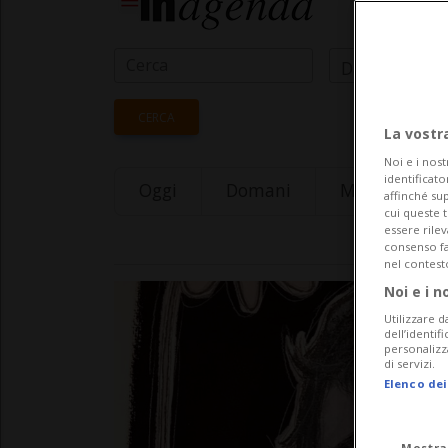
Data Inizio
CERCA
La vostr
Noi e i nost
identificato
Oggi
Domani
Monday 10
affinché sup
cui queste 
essere rile
consenso fac
nel contest
Noi e i n
Utilizzare d
dell’identif
personalizz
di servizi.
Elenco dei
Mostra