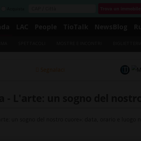
Acquista
nda
LAC
People
TioTalk
NewsBlog
R
EMA
SPETTACOLI
MOSTRE E INCONTRI
BIGLIETTERI
Segnalaci
 - L'arte: un sogno del nostr
'arte: un sogno del nostro cuore»: data, orario e luogo n