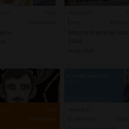
dì 27
16.30
Martedì 27
1
Mendrisiotto
Arte
Bellinzo
ezia
Mostra d'arte by Stu
3544
'74
Studio 3544
dì 27
18.00
Martedì 27
1
Bellinzonese
Conferenze
Locar