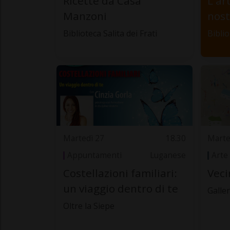
Ricette da Casa
L'ar
Manzoni
nost
Biblioteca Salita dei Frati
Biblio
Martedì 27
18.30
Marte
Appuntamenti
Luganese
Arte
Costellazioni familiari:
Vec
un viaggio dentro di te
Galle
Oltre la Siepe