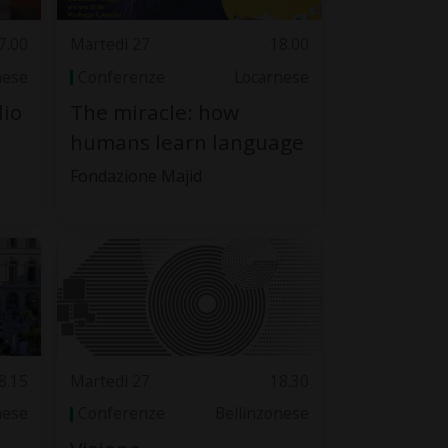
7.00
Martedì 27
18.00
nese
Conferenze
Locarnese
dio
The miracle: how
humans learn language
Fondazione Majid
8.15
Martedì 27
18.30
nese
Conferenze
Bellinzonese