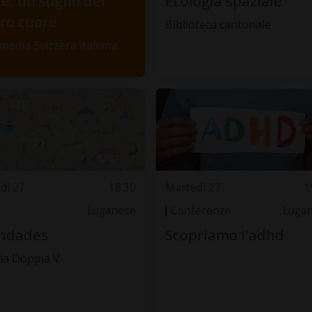
te: un sogno del
Ecologia spaziale
ro cuore
Biblioteca cantonale
media Svizzera italiana
dì 27
18.30
Martedì 27
1
Luganese
Conferenze
Luga
indades
Scopriamo l'adhd
ria Doppia V