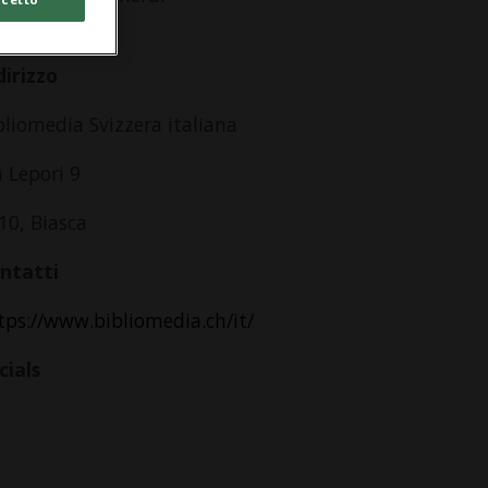
lle 18.00
dirizzo
bliomedia Svizzera italiana
a Lepori 9
10, Biasca
ntatti
tps://www.bibliomedia.ch/it/
cials