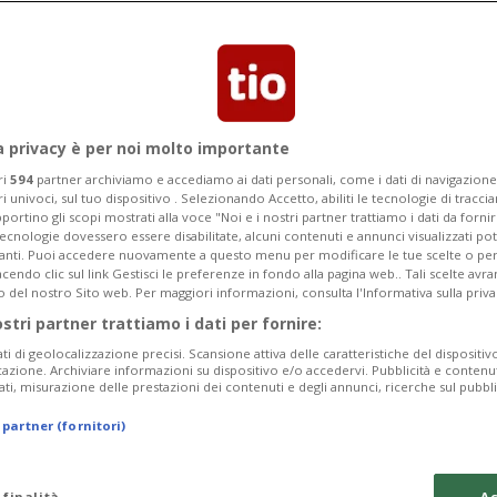
Categoria
Data Fine
a privacy è per noi molto importante
ri
594
partner archiviamo e accediamo ai dati personali, come i dati di navigazione 
ri univoci, sul tuo dispositivo . Selezionando Accetto, abiliti le tecnologie di tracc
Tuesday 11
Wednesday 12
Thursday 13
portino gli scopi mostrati alla voce "Noi e i nostri partner trattiamo i dati da fornir
tecnologie dovessero essere disabilitate, alcuni contenuti e annunci visualizzati 
vanti. Puoi accedere nuovamente a questo menu per modificare le tue scelte o per
endo clic sul link Gestisci le preferenze in fondo alla pagina web.. Tali scelte avr
o del nostro Sito web. Per maggiori informazioni, consulta l'Informativa sulla priva
ostri partner trattiamo i dati per fornire:
In
ati di geolocalizzazione precisi. Scansione attiva delle caratteristiche del dispositivo 
icazione. Archiviare informazioni su dispositivo e/o accedervi. Pubblicità e contenu
Pe
ati, misurazione delle prestazioni dei contenuti e degli annunci, ricerche sul pubbl
da
 partner (fornitori)
a 
da
 finalità
Ac