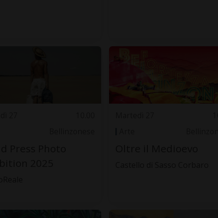
dì 27
10.00
Martedì 27
1
Bellinzonese
Arte
Bellinzo
d Press Photo
Oltre il Medioevo
bition 2025
Castello di Sasso Corbaro
oReale