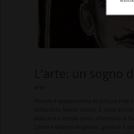
L'arte: un sogno d
Arte
Mirjam è appassionata di pittura e da 18
dell’artista Nando Snozzi. È stata attiv
dedicarsi a tempo pieno all’attività arti
Clerici e Roberto Anglisani, gestisce il c