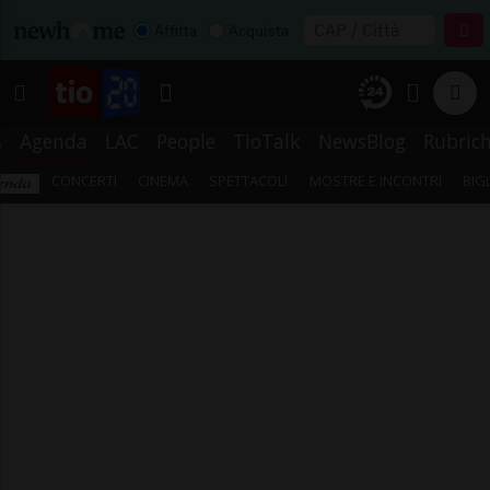
Affitta
Acquista
s
Agenda
LAC
People
TioTalk
NewsBlog
Rubric
CONCERTI
CINEMA
SPETTACOLI
MOSTRE E INCONTRI
BIG