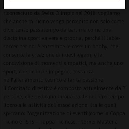
soccer (STF) e lo sport del table-soccer è stato
riconosciuto da Swiss Olimpic nel 2018; vogliamo
che anche in Ticino venga percepito non solo come
divertente passatempo da bar, ma come una
disciplina sportiva vera e propria, perché il table-
soccer per noi è entrambe le cose: un hobby, che
consente la creazione di nuovi legami e la
condivisione di momenti simpatici, ma anche uno
sport, che richiede impegno, costanza
nell'allenamento tecnico e tanta passione.
Il Comitato direttivo è composto attualmente da 7
persone, che dedicano buona parte del loro tempo
libero alle attività dell'associazione, tra le quali
spiccano: l'organizzazione di eventi (come la Coppa
Ticino e l'STS – Tappa Ticinese, i tornei Master a