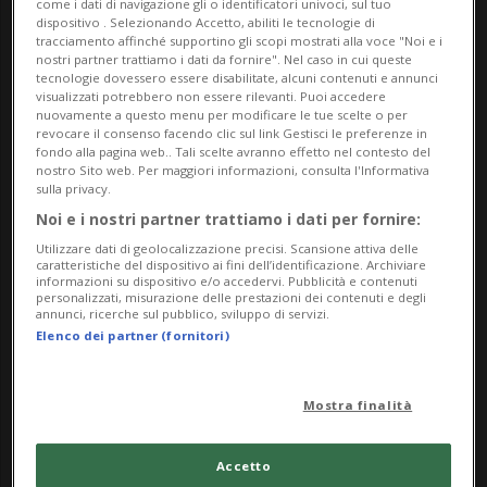
come i dati di navigazione gli o identificatori univoci, sul tuo
Instagram www.instagram.com/ticino_foosball
dispositivo . Selezionando Accetto, abiliti le tecnologie di
YouTube www.YouTube.com/@tablesoccer-ticino
tracciamento affinché supportino gli scopi mostrati alla voce "Noi e i
nostri partner trattiamo i dati da fornire". Nel caso in cui queste
tecnologie dovessero essere disabilitate, alcuni contenuti e annunci
visualizzati potrebbero non essere rilevanti. Puoi accedere
nuovamente a questo menu per modificare le tue scelte o per
L'Associazione Table-Soccer Ticino (ATST), fondata
revocare il consenso facendo clic sul link Gestisci le preferenze in
fondo alla pagina web.. Tali scelte avranno effetto nel contesto del
il 31 agosto 2021, è una nuova associazione nata
nostro Sito web. Per maggiori informazioni, consulta l'Informativa
per raccogliere il testimone della Federazione
sulla privacy.
Ticinese Dart e Footbalino (FTDF), che vantava
Noi e i nostri partner trattiamo i dati per fornire:
un'esperienza trentennale prima di essere sciolta;
Utilizzare dati di geolocalizzazione precisi. Scansione attiva delle
caratteristiche del dispositivo ai fini dell’identificazione. Archiviare
vuole promuovere il table-soccer sul territorio
informazioni su dispositivo e/o accedervi. Pubblicità e contenuti
personalizzati, misurazione delle prestazioni dei contenuti e degli
ticinese, con l'obiettivo di coinvolgere più
annunci, ricerche sul pubblico, sviluppo di servizi.
Elenco dei partner (fornitori)
generazioni e mettere in contatto persone diverse,
dai background più vari, con in comune la
passione per questo divertente sport.
Mostra finalità
Accetto
L'ATST fa parte della Federazione svizzera di table-