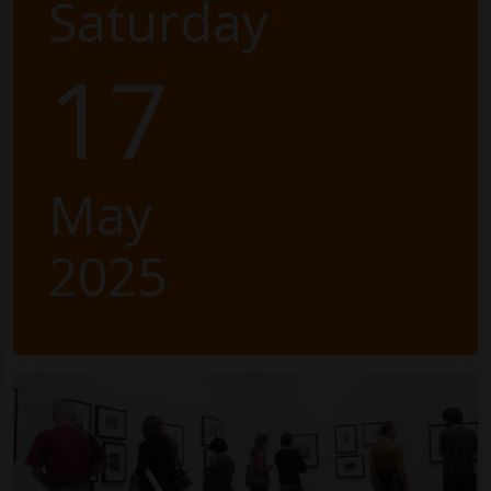
Saturday
17
May
2025