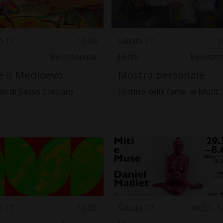
o 17
10.00
Sabato 17
1
Bellinzonese
Arte
Bellinzo
e il Medioevo
Mostra personale
llo di Sasso Corbaro
Fortino della fame, ai Munt
o 17
10.30
Sabato 17
10.30 - 1