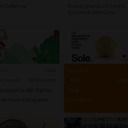
to Gallery sa
Pista di ghiaccio c/o Centro
Sportivo di Bellinzona
o 17
14.00
Sabato 17
1
ntamenti
Bellinzonese
Altro
Luga
 scoperta del Parco
Sole
 del Piano di Magadino
L'ideatorio