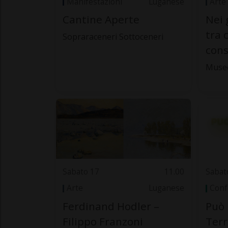
Manifestazioni
Luganese
Arte
Cantine Aperte
Nei 
tra 
Sopraraceneri Sottoceneri
cons
Muse
Sabato 17
11.00
Sabat
Arte
Luganese
Conf
Ferdinand Hodler –
Può 
Filippo Franzoni
Terr