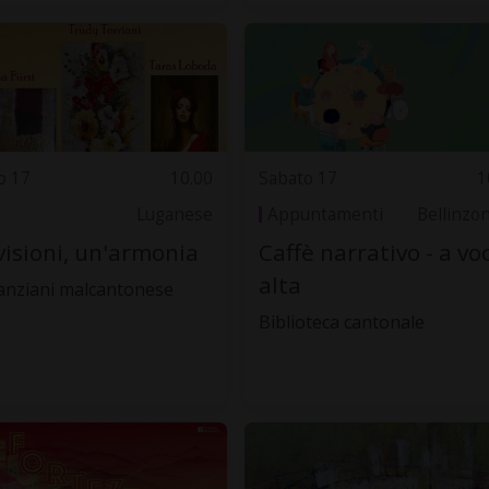
o 17
10.00
Sabato 17
1
Luganese
Appuntamenti
Bellinzo
visioni, un'armonia
Caffè narrativo - a vo
alta
anziani malcantonese
Biblioteca cantonale