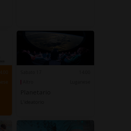
4.00
Sabato 17
14.00
nese
Altro
Luganese
Planetario
L'ideatorio