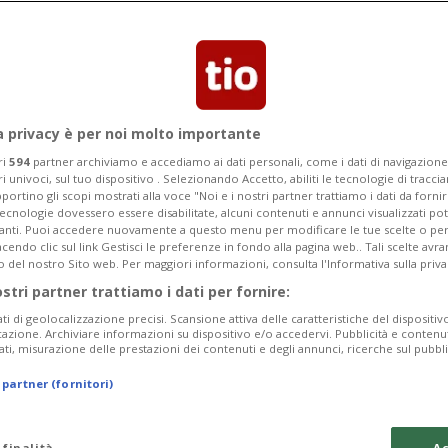
Categoria
Data Fine
a privacy è per noi molto importante
ri
594
partner archiviamo e accediamo ai dati personali, come i dati di navigazione 
ri univoci, sul tuo dispositivo . Selezionando Accetto, abiliti le tecnologie di tracc
Monday 10
Tuesday 11
Wednesday 12
portino gli scopi mostrati alla voce "Noi e i nostri partner trattiamo i dati da fornir
tecnologie dovessero essere disabilitate, alcuni contenuti e annunci visualizzati 
vanti. Puoi accedere nuovamente a questo menu per modificare le tue scelte o per
endo clic sul link Gestisci le preferenze in fondo alla pagina web.. Tali scelte avr
o del nostro Sito web. Per maggiori informazioni, consulta l'Informativa sulla priva
ostri partner trattiamo i dati per fornire:
In
ati di geolocalizzazione precisi. Scansione attiva delle caratteristiche del dispositivo 
icazione. Archiviare informazioni su dispositivo e/o accedervi. Pubblicità e contenu
Pe
ati, misurazione delle prestazioni dei contenuti e degli annunci, ricerche sul pubbl
da
 partner (fornitori)
a 
Sa
 finalità
Ac