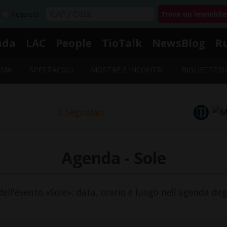
Acquista
nda
LAC
People
TioTalk
NewsBlog
R
EMA
SPETTACOLI
MOSTRE E INCONTRI
BIGLIETTERI
Segnalaci
Agenda - Sole
dell'evento «Sole»: data, orario e luogo nell'agenda deg