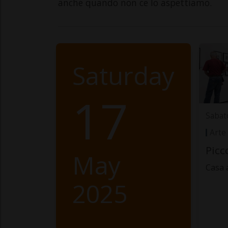
anche quando non ce lo aspettiamo.
Saturday
17
Sabat
Arte
Picc
May
Casa 
2025