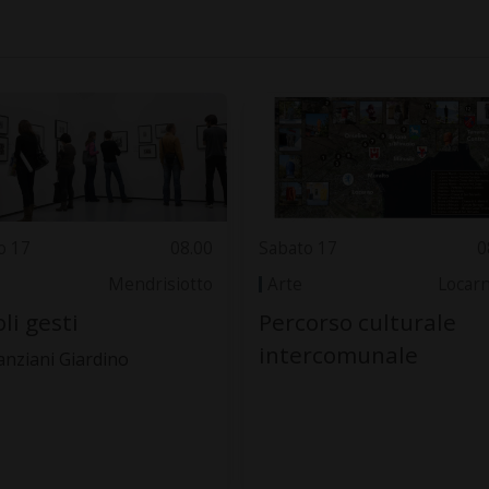
o 17
08.00
Sabato 17
0
Mendrisiotto
Arte
Locar
oli gesti
Percorso culturale
intercomunale
anziani Giardino