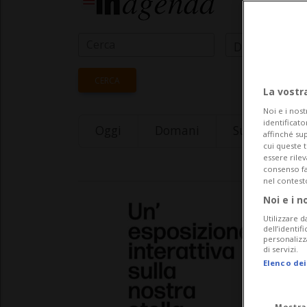
Data Inizio
CERCA
La vostr
Noi e i nost
identificato
Oggi
Domani
Sunday 09
affinché sup
cui queste 
essere rile
consenso fac
nel contest
Noi e i n
Utilizzare d
dell’identif
personalizz
di servizi.
Elenco dei
Mostra