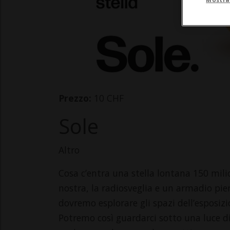
Prezzo:
10 CHF
Sole
Altro
Cosa c’entra una stella lontana 150 mili
nostra, la radiosveglia e un armadio pie
dovremo esplorare gli spazi dell’esposiz
Potremo così guardarci sotto una luce div