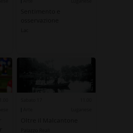
nese
Arte
Luganese
Sentimento e
osservazione
Lac
1.00
Sabato 17
11.00
nese
Arte
Luganese
r
Oltre il Malcantone
r
Palazzo Reali