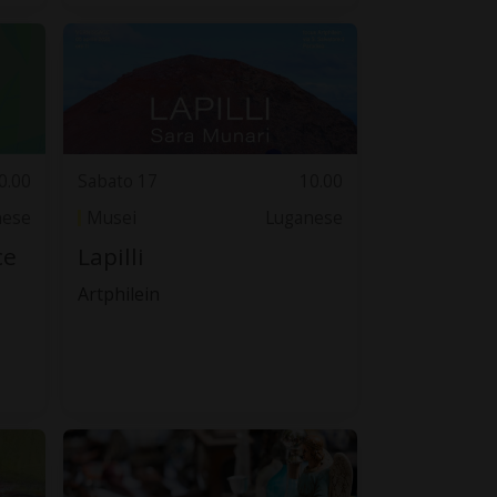
0.00
Sabato 17
10.00
nese
Musei
Luganese
ce
Lapilli
Artphilein