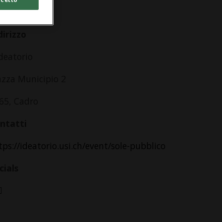
lle 14.00
dirizzo
ideatorio
azza Municipio 2
65, Cadro
ntatti
tps://ideatorio.usi.ch/event/sole-pubblico
cials