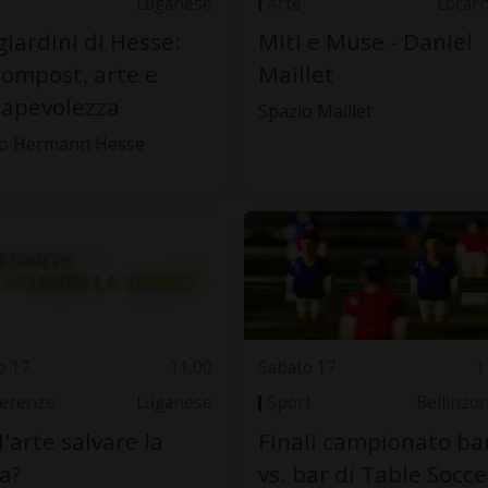
Luganese
Arte
Locar
giardini di Hesse:
Miti e Muse - Daniel
compost, arte e
Maillet
apevolezza
Spazio Maillet
o Hermann Hesse
o 17
11.00
Sabato 17
1
erenze
Luganese
Sport
Bellinzo
l'arte salvare la
Finali campionato ba
a?
vs. bar di Table Socce