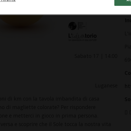
da
In
L'
Pi
Sabato 17 | 14.00
69
Co
Luganese
ht
oni di km con la tavola imbandita di casa
So
no di magliette colorate? Per rispondere
ione e metterci in gioco in prima persona.
ersa e scoprire che il Sole tocca la nostra vita