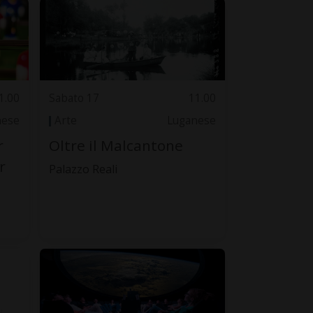
1.00
Sabato 17
11.00
nese
Arte
Luganese
r
Oltre il Malcantone
r
Palazzo Reali