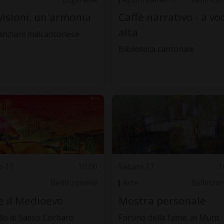
visioni, un'armonia
Caffè narrativo - a vo
alta
anziani malcantonese
Biblioteca cantonale
o 17
10.00
Sabato 17
1
Bellinzonese
Arte
Bellinzo
e il Medioevo
Mostra personale
llo di Sasso Corbaro
Fortino della fame, ai Munt