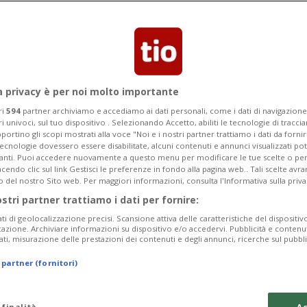
Categoria
Data Fine
a privacy è per noi molto importante
ri
594
partner archiviamo e accediamo ai dati personali, come i dati di navigazione 
ri univoci, sul tuo dispositivo . Selezionando Accetto, abiliti le tecnologie di tracc
Monday 10
Tuesday 11
Wednesday 12
portino gli scopi mostrati alla voce "Noi e i nostri partner trattiamo i dati da fornir
tecnologie dovessero essere disabilitate, alcuni contenuti e annunci visualizzati 
vanti. Puoi accedere nuovamente a questo menu per modificare le tue scelte o per
endo clic sul link Gestisci le preferenze in fondo alla pagina web.. Tali scelte avr
o del nostro Sito web. Per maggiori informazioni, consulta l'Informativa sulla priva
ostri partner trattiamo i dati per fornire:
In
ati di geolocalizzazione precisi. Scansione attiva delle caratteristiche del dispositivo 
icazione. Archiviare informazioni su dispositivo e/o accedervi. Pubblicità e contenu
Ma
ati, misurazione delle prestazioni dei contenuti e degli annunci, ricerche sul pubbl
da
 partner (fornitori)
a 
Sa
 finalità
Ac