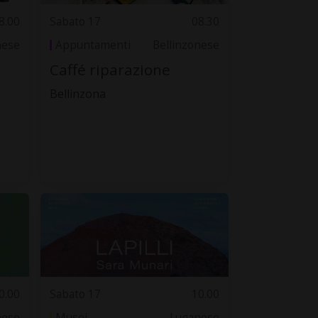
8.00
Sabato 17
08.30
nese
Appuntamenti
Bellinzonese
Caffé riparazione
Bellinzona
0.00
Sabato 17
10.00
nese
Musei
Luganese