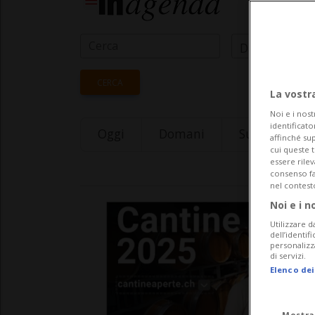
Data Inizio
CERCA
La vostr
Noi e i nost
identificato
Oggi
Domani
Sunday 09
affinché sup
cui queste 
essere rile
consenso fac
nel contest
Noi e i n
Utilizzare d
dell’identif
personalizz
di servizi.
Elenco dei
Mostra