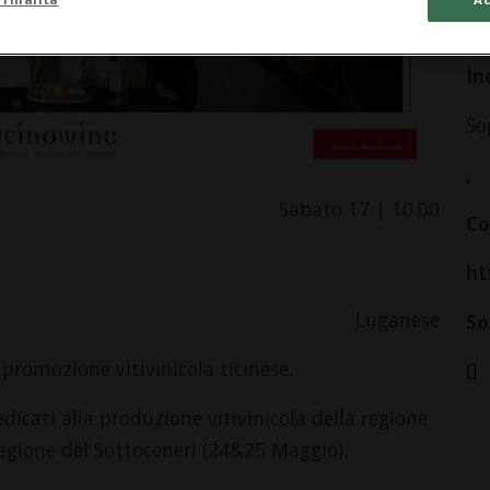
da
In
So
,
Sabato 17 | 10.00
Co
ht
Luganese
So
promozione vitivinicola ticinese.
cati alla produzione vitivinicola della regione
regione del Sottoceneri (24&25 Maggio).