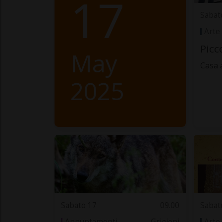
17
Sabat
Arte
Picc
May
Casa 
2025
Sabato 17
09.00
Sabat
Appuntamenti
Grigioni
Arte