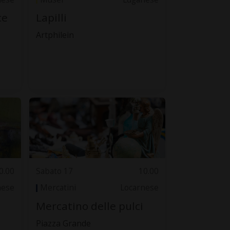
ce
Lapilli
Artphilein
0.00
Sabato 17
10.00
nese
Mercatini
Locarnese
Mercatino delle pulci
Piazza Grande