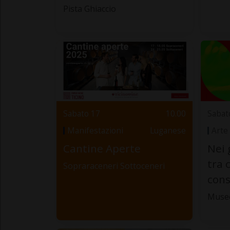
Pista Ghiaccio
Sabato 17
10.00
Sabat
Manifestazioni
Luganese
Arte
Cantine Aperte
Nei 
tra 
Sopraraceneri Sottoceneri
cons
Muse