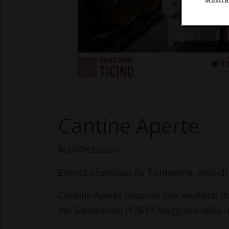
Cantine Aperte
Manifestazioni
Evento promosso da Ticinowine, ente di 
Cantine Aperte propone due weekend dedi
del Sopraceneri (17&18 Maggio) e della 