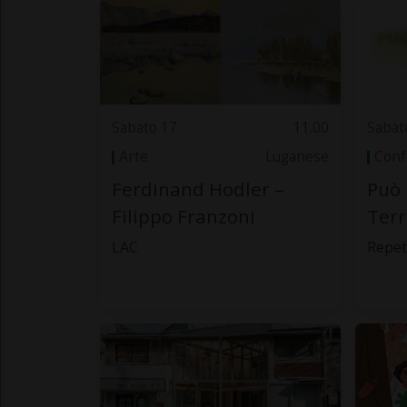
Sabato 17
11.00
Sabat
Arte
Luganese
Conf
Ferdinand Hodler –
Può 
Filippo Franzoni
Terr
LAC
Repet