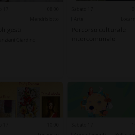
o 17
08.00
Sabato 17
0
Mendrisiotto
Arte
Locar
oli gesti
Percorso culturale
intercomunale
anziani Giardino
o 17
10.00
Sabato 17
1
Luganese
Appuntamenti
Bellinzo