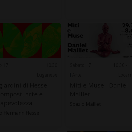
o 17
10.30
Sabato 17
10.30 - 1
Luganese
Arte
Locar
giardini di Hesse:
Miti e Muse - Daniel
compost, arte e
Maillet
apevolezza
Spazio Maillet
o Hermann Hesse