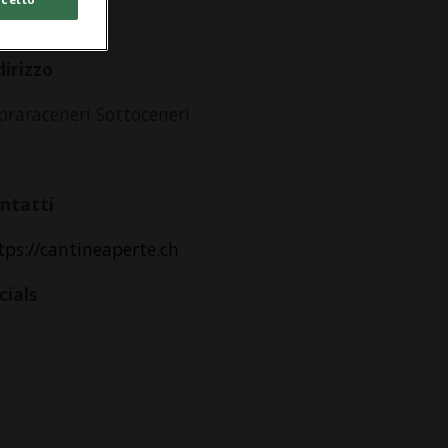
lle 10.00
dirizzo
praraceneri Sottoceneri
ntatti
tps://cantineaperte.ch
cials