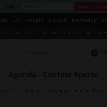
Acquista
nda
LAC
People
TioTalk
NewsBlog
R
EMA
SPETTACOLI
MOSTRE E INCONTRI
BIGLIETTERI
Segnalaci
Agenda - Cantine Aperte
evento «Cantine Aperte»: data, orario e luogo nell'agend