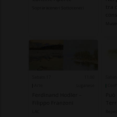
tra 
Sopraraceneri Sottoceneri
cons
Muse
Sabato 17
11.00
Sabat
Arte
Luganese
Conf
Ferdinand Hodler –
Può 
Filippo Franzoni
Terr
LAC
Repet