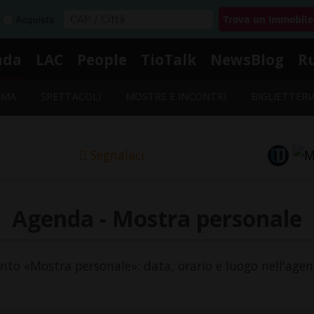
Acquista
nda
LAC
People
TioTalk
NewsBlog
R
EMA
SPETTACOLI
MOSTRE E INCONTRI
BIGLIETTERI
Segnalaci
Agenda - Mostra personale
vento «Mostra personale»: data, orario e luogo nell'agen