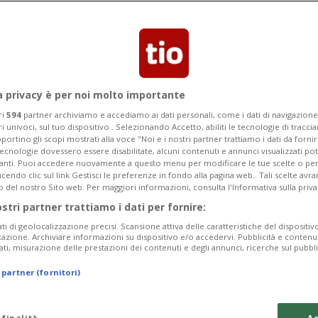
Categoria
Data Fine
a privacy è per noi molto importante
ri
594
partner archiviamo e accediamo ai dati personali, come i dati di navigazione 
ri univoci, sul tuo dispositivo . Selezionando Accetto, abiliti le tecnologie di tracc
Sunday 09
Monday 10
Tuesday 11
portino gli scopi mostrati alla voce "Noi e i nostri partner trattiamo i dati da fornir
tecnologie dovessero essere disabilitate, alcuni contenuti e annunci visualizzati 
vanti. Puoi accedere nuovamente a questo menu per modificare le tue scelte o per
endo clic sul link Gestisci le preferenze in fondo alla pagina web.. Tali scelte avr
o del nostro Sito web. Per maggiori informazioni, consulta l'Informativa sulla priva
ostri partner trattiamo i dati per fornire:
In
ati di geolocalizzazione precisi. Scansione attiva delle caratteristiche del dispositivo 
icazione. Archiviare informazioni su dispositivo e/o accedervi. Pubblicità e contenu
Pe
ati, misurazione delle prestazioni dei contenuti e degli annunci, ricerche sul pubbl
da
 partner (fornitori)
a 
Sa
 finalità
Ac