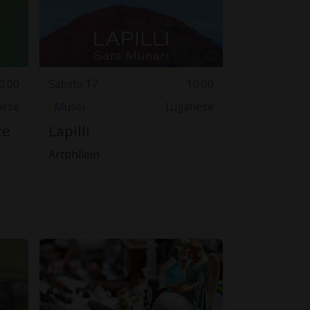
0.00
Sabato 17
10.00
nese
Musei
Luganese
ce
Lapilli
Artphilein