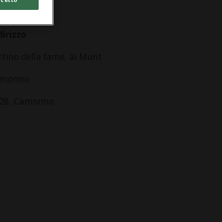
lle 10.00
dirizzo
rtino della fame, ai Munt
morino
28, Camorino