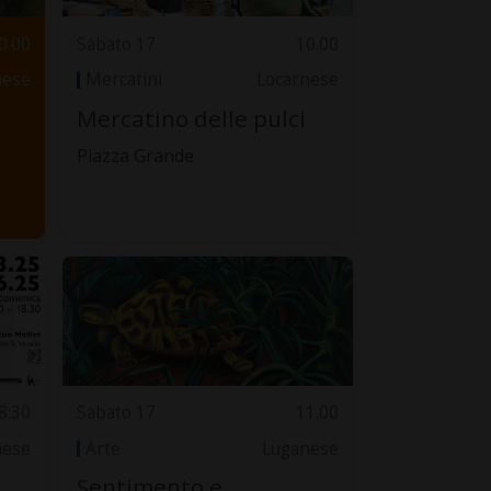
0.00
Sabato 17
10.00
nese
Mercatini
Locarnese
Mercatino delle pulci
Piazza Grande
8:30
Sabato 17
11.00
nese
Arte
Luganese
Sentimento e