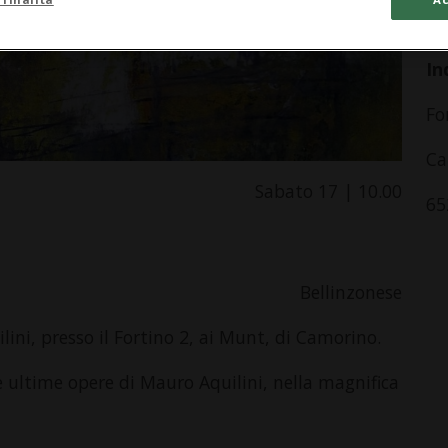
da
In
Fo
Ca
Sabato 17 | 10.00
65
Bellinzonese
ini, presso il Fortino 2, ai Munt, di Camorino.
e ultime opere di Mauro Aquilini, nella magnifica