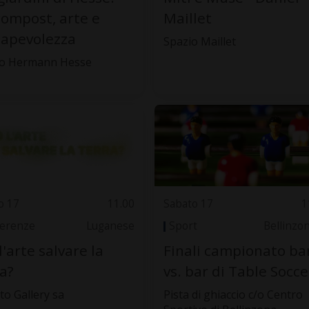
compost, arte e
Maillet
apevolezza
Spazio Maillet
o Hermann Hesse
o 17
11.00
Sabato 17
1
erenze
Luganese
Sport
Bellinzo
l'arte salvare la
Finali campionato ba
a?
vs. bar di Table Socce
to Gallery sa
Pista di ghiaccio c/o Centro