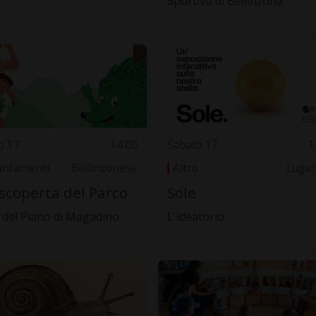
Sportivo di Bellinzona
o 17
14.00
Sabato 17
1
ntamenti
Bellinzonese
Altro
Luga
 scoperta del Parco
Sole
 del Piano di Magadino
L'ideatorio