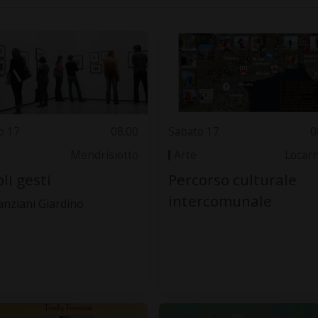
o 17
08.00
Sabato 17
0
Mendrisiotto
Arte
Locar
oli gesti
Percorso culturale
intercomunale
anziani Giardino