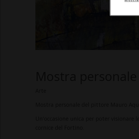
Mostra personale
Arte
Mostra personale del pittore Mauro Aquil
Un'occasione unica per poter visionare l
cornice del Fortino.