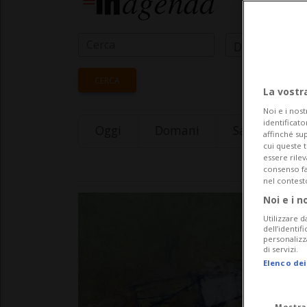
Data Inizio
CERCA
La vostr
Noi e i nost
identificato
Oggi
Domani
Saturday 08
affinché sup
cui queste 
essere rile
consenso fac
nel contest
Noi e i n
Utilizzare d
dell’identif
personalizz
di servizi.
Elenco dei
Mostra