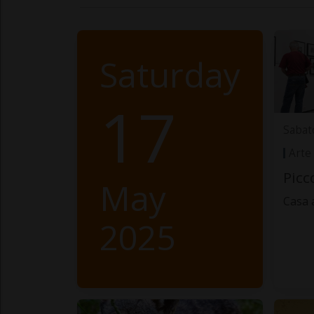
Saturday
17
Sabat
Arte
Picc
May
Casa 
2025