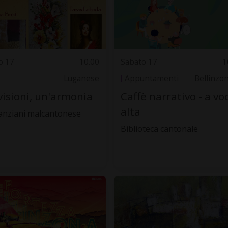
o 17
10.00
Sabato 17
1
Luganese
Appuntamenti
Bellinzo
visioni, un'armonia
Caffè narrativo - a vo
alta
anziani malcantonese
Biblioteca cantonale