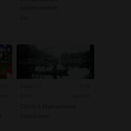
osservazione
Lac
1.00
Sabato 17
11.00
nese
Arte
Luganese
r
Oltre il Malcantone
r
Palazzo Reali