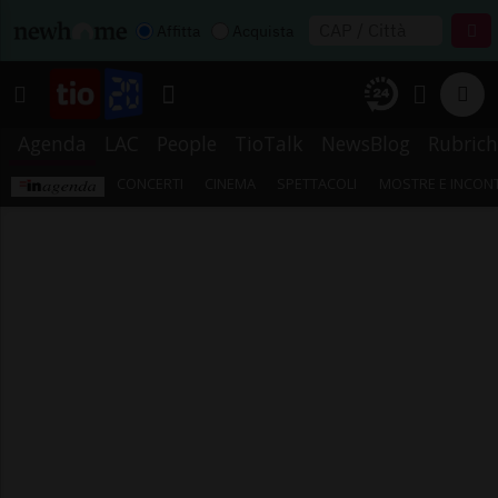
Affitta
Acquista
Agenda
LAC
People
TioTalk
NewsBlog
Rubrich
CONCERTI
CINEMA
SPETTACOLI
MOSTRE E INCONT