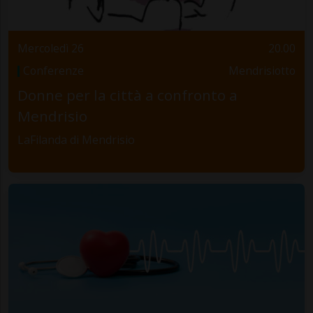
Mercoledì 26
20.00
Conferenze
Mendrisiotto
Donne per la città a confronto a
Mendrisio
LaFilanda di Mendrisio