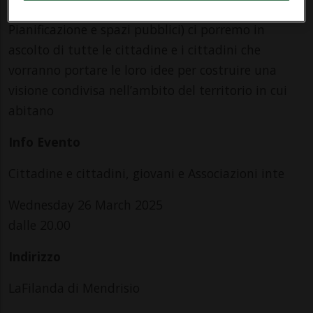
della Vice Sindaca Francesca Luisoni (Dicastero
Pianificazione e spazi pubblici) ci porremo in
ascolto di tutte le cittadine e i cittadini che
vorranno portare le loro idee per costruire una
visione condivisa nell’ambito del territorio in cui
abitano
Info Evento
Cittadine e cittadini, giovani e Associazioni inte
Wednesday 26 March 2025
dalle 20.00
Indirizzo
LaFilanda di Mendrisio