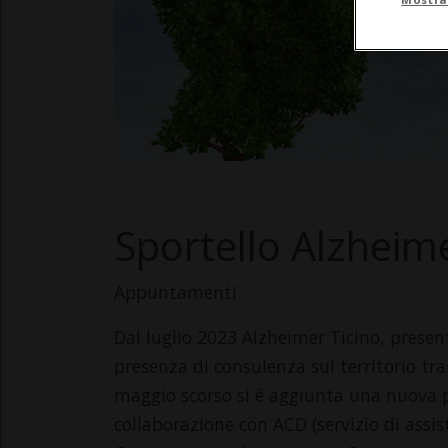
Sportello Alzheim
Appuntamenti
Dal luglio 2023 Alzheimer Ticino, prese
presenza di consulenza sul territorio tra
maggio scorso si è aggiunta una nuova p
collaborazione con ACD (servizio di assi