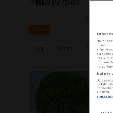
Data Inizio
CERCA
La vostr
Noi e i nost
identificato
Oggi
Domani
Tuesday 11
affinché sup
cui queste 
essere rile
consenso fac
nel contest
Noi e i n
Utilizzare d
dell’identif
personalizz
di servizi.
Elenco dei
Mostra