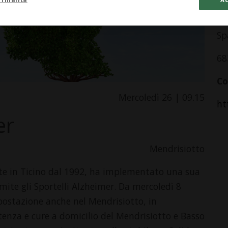
In
Sp
68
Co
Mercoledì 26 | 09.15
ht
er
Mendrisiotto
nte in Ticino dal 1992, ha implementato una sua
mite gli Sportelli Alzheimer. Da mercoledì 8
ostazione anche nel Mendrisiotto, in
stenza e cure a domicilio del Mendrisiotto e Basso