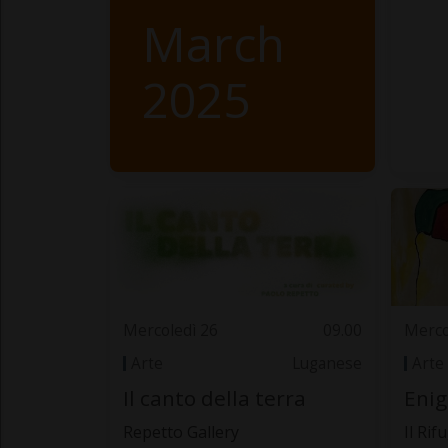
March
2025
Mercoledì 26
09.00
Merco
Arte
Luganese
Arte
Il canto della terra
Enig
Repetto Gallery
Il Rif