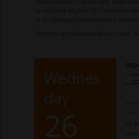
Ceresio) presso lo spazio AIAC (Area incon
in via Dante Alighieri 10. L’operatrice d
di chi abbisogna informazioni e consulen
Contatti: sportelloticino@alz.ch; 0041 
Wednes
day
Merco
26
Arte
Le P
Uffici