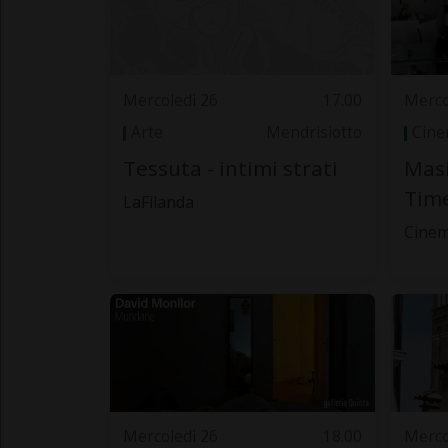
Mercoledì 26
17.00
Merco
Arte
Mendrisiotto
Cin
Tessuta - intimi strati
Masi
Tim
LaFilanda
Cine
Mercoledì 26
18.00
Merco