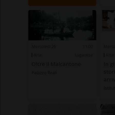
Mercoledì 26
11.00
Merco
Arte
Luganese
Arte
Oltre il Malcantone
In g
stor
Palazzo Reali
arriv
Istitu