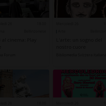
ledì 26
18.00
Mercoledì 26
1
ema
Bellinzonese
Arte
Bellinzo
 al cinema: Play
L'arte: un sogno del
e
nostro cuore
ma Forum
Bibliomedia Svizzera italian
ledì 26
18.00
Mercoledì 26
1