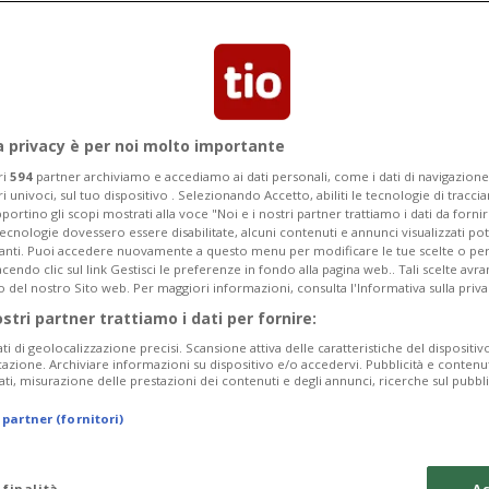
Categoria
Data Fine
a privacy è per noi molto importante
ri
594
partner archiviamo e accediamo ai dati personali, come i dati di navigazione 
ri univoci, sul tuo dispositivo . Selezionando Accetto, abiliti le tecnologie di tracc
Wednesday 12
Thursday 13
Friday 14
portino gli scopi mostrati alla voce "Noi e i nostri partner trattiamo i dati da fornir
tecnologie dovessero essere disabilitate, alcuni contenuti e annunci visualizzati 
vanti. Puoi accedere nuovamente a questo menu per modificare le tue scelte o per
endo clic sul link Gestisci le preferenze in fondo alla pagina web.. Tali scelte avr
o del nostro Sito web. Per maggiori informazioni, consulta l'Informativa sulla priva
ostri partner trattiamo i dati per fornire:
In
ati di geolocalizzazione precisi. Scansione attiva delle caratteristiche del dispositivo 
icazione. Archiviare informazioni su dispositivo e/o accedervi. Pubblicità e contenu
da
ati, misurazione delle prestazioni dei contenuti e degli annunci, ricerche sul pubbl
a 
 partner (fornitori)
M
da
 finalità
Ac