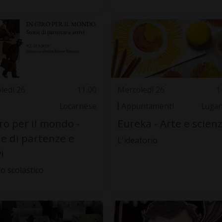
ledì 26
11.00
Mercoledì 26
1
Locarnese
Appuntamenti
Luga
iro per il mondo -
Eureka - Arte e scien
ie di partenze e
L'ideatorio
i
to scolastico