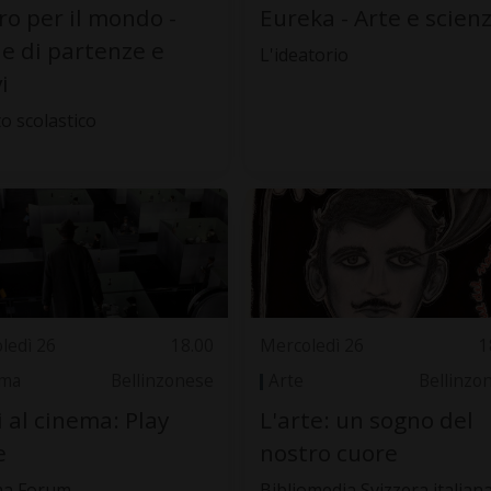
iro per il mondo -
Eureka - Arte e scien
ie di partenze e
L'ideatorio
i
to scolastico
ledì 26
18.00
Mercoledì 26
1
ema
Bellinzonese
Arte
Bellinzo
 al cinema: Play
L'arte: un sogno del
e
nostro cuore
ma Forum
Bibliomedia Svizzera italian