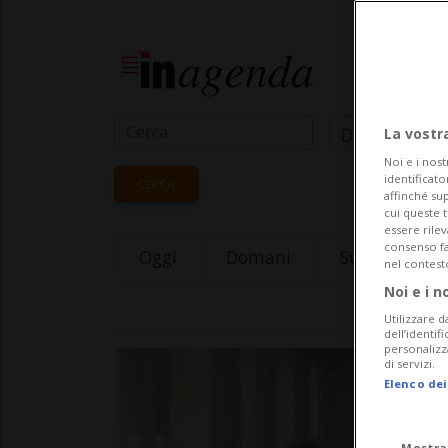
Data Inizio
La vostr
Noi e i nost
identificato
CERCA
affinché sup
cui queste 
essere rile
consenso fac
Oggi
Domani
Sunday 09
nel contest
Noi e i n
Utilizzare d
dell’identif
personalizz
di servizi.
Elenco dei
Mostra