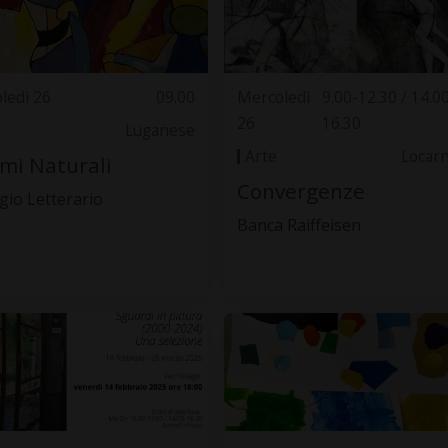
ledì 26
09.00
Mercoledì
9.00-12.30 / 14.0
26
16.30
Luganese
Arte
Locar
mi Naturali
Convergenze
ugio Letterario
Banca Raiffeisen