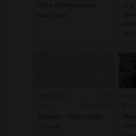
Oltre il Malcantone
In g
stor
Palazzo Reali
arriv
Istitu
Mercoledì 26
17.00
Merco
Arte
Mendrisiotto
Cin
Tessuta - intimi strati
Masi
Tim
LaFilanda
Cine