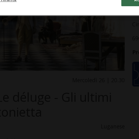
In
Ci
69
Pr
Mercoledì 26 | 20.30
e déluge - Gli ultimi
tonietta
Luganese