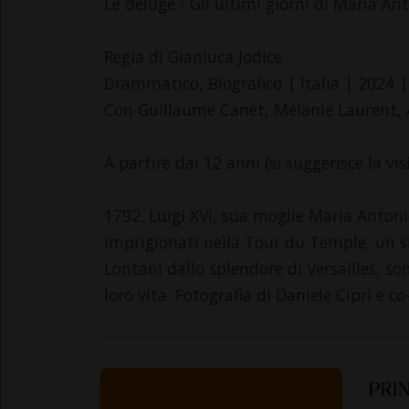
Le déluge - Gli ultimi giorni di Maria An
Regia di Gianluca Jodice
Drammatico, Biografico | Italia | 2024 |
Con Guillaume Canet, Mélanie Laurent, A
A partire dai 12 anni (si suggerisce la vi
1792. Luigi XVI, sua moglie Maria Antoniet
imprigionati nella Tour du Temple, un sin
Lontani dallo splendore di Versailles, son
loro vita. Fotografia di Daniele Ciprì e 