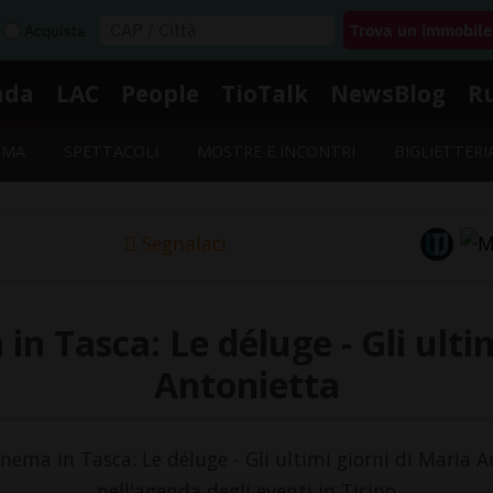
Acquista
nda
LAC
People
TioTalk
NewsBlog
R
EMA
SPETTACOLI
MOSTRE E INCONTRI
BIGLIETTERI
Segnalaci
n Tasca: Le déluge - Gli ulti
Antonietta
inema in Tasca: Le déluge - Gli ultimi giorni di Maria 
nell'agenda degli eventi in Ticino