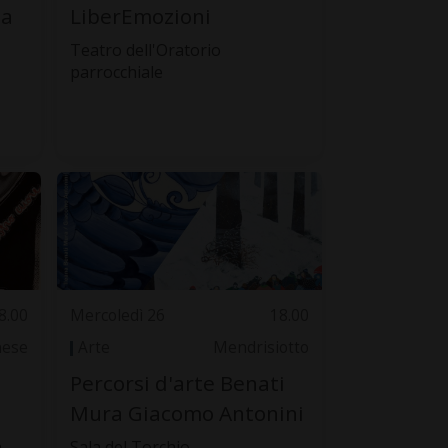
za
LiberEmozioni
Teatro dell'Oratorio
parrocchiale
8.00
Mercoledì 26
18.00
nese
Arte
Mendrisiotto
Percorsi d'arte Benati
Mura Giacomo Antonini
a
Sala del Torchio