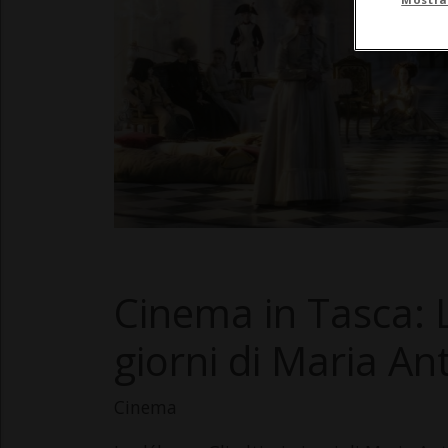
Cinema in Tasca: L
giorni di Maria An
Cinema