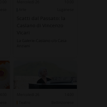
0.00
Mercoledì 26
10.00
nese
Arte
Luganese
Scatti dal Passato: la
Caslano di Vincenzo
Vicari
La Galerie-Caslano c/o Casa
Anziani
4.00
Mercoledì 26
14.00
nese
Teatro
Bellinzonese