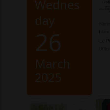
Wednes
day
Merco
26
Arte
Le P
Uffici
March
2025