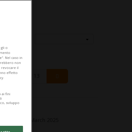
Località
gli o
iamento
e". Nel caso in
potrebbero non
 revocare il
anno effetto
Thursday 13
cy.
ai fini
ti
ico, sviluppo
fo Evento
dnesday 26 March 2025
lle 20.30
cetto