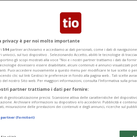
Categoria
Data Fine
a privacy è per noi molto importante
ri
594
partner archiviamo e accediamo ai dati personali, come i dati di navigazione 
ri univoci, sul tuo dispositivo . Selezionando Accetto, abiliti le tecnologie di tracc
portino gli scopi mostrati alla voce "Noi e i nostri partner trattiamo i dati da fornir
tecnologie dovessero essere disabilitate, alcuni contenuti e annunci visualizzati 
vanti. Puoi accedere nuovamente a questo menu per modificare le tue scelte o per
endo clic sul link Gestisci le preferenze in fondo alla pagina web.. Tali scelte avr
Monday 10
Tuesday 11
Wednesday 12
o del nostro Sito web. Per maggiori informazioni, consulta l'Informativa sulla priva
ostri partner trattiamo i dati per fornire:
ati di geolocalizzazione precisi. Scansione attiva delle caratteristiche del dispositivo 
icazione. Archiviare informazioni su dispositivo e/o accedervi. Pubblicità e contenu
ati, misurazione delle prestazioni dei contenuti e degli annunci, ricerche sul pubbl
In
 partner (fornitori)
We
da
 finalità
Ac