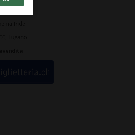
dirizzo
nema Iride
00, Lugano
evendita