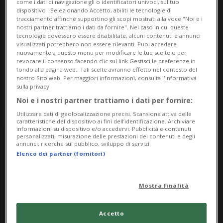
come i dati di navigazione gli o identificatori univoci, sul tuo
dispositivo . Selezionando Accetto, abiliti le tecnologie di
Indirizzo
tracciamento affinché supportino gli scopi mostrati alla voce "Noi e i
nostri partner trattiamo i dati da fornire". Nel caso in cui queste
Uffici Capifid-Bullani
tecnologie dovessero essere disabilitate, alcuni contenuti e annunci
visualizzati potrebbero non essere rilevanti. Puoi accedere
nuovamente a questo menu per modificare le tue scelte o per
via Emilio Bossi 50
revocare il consenso facendo clic sul link Gestisci le preferenze in
fondo alla pagina web.. Tali scelte avranno effetto nel contesto del
nostro Sito web. Per maggiori informazioni, consulta l'Informativa
6830, Chiasso
sulla privacy.
Noi e i nostri partner trattiamo i dati per fornire:
Utilizzare dati di geolocalizzazione precisi. Scansione attiva delle
caratteristiche del dispositivo ai fini dell’identificazione. Archiviare
informazioni su dispositivo e/o accedervi. Pubblicità e contenuti
personalizzati, misurazione delle prestazioni dei contenuti e degli
Wednesday
annunci, ricerche sul pubblico, sviluppo di servizi.
Elenco dei partner (fornitori)
26
Mostra finalità
Accetto