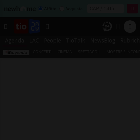
Affitta
Acquista
Agenda
LAC
People
TioTalk
NewsBlog
Rubrich
CONCERTI
CINEMA
SPETTACOLI
MOSTRE E INCONT