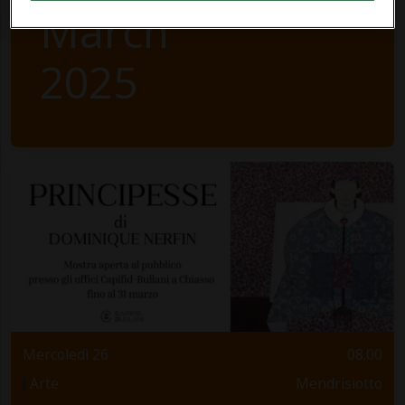
March
2025
Mercoledì 26
08.00
Arte
Mendrisiotto