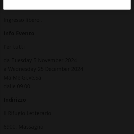
Natale e sarà visitabile nei giorni di apertura.
Ingresso libero .
Info Evento
Per tutti
da Tuesday 5 November 2024
a Wednesday 25 December 2024
Ma,Me,Gi,Ve,Sa
dalle 09.00
Indirizzo
Il Rifugio Letterario
6900, Massagno