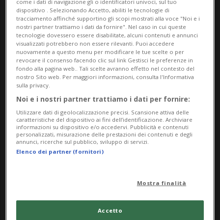
simboli naturali si sovrappongono a queste
come i dati di navigazione gli o identificatori univoci, sul tuo
dispositivo . Selezionando Accetto, abiliti le tecnologie di
immagini storiche, creando un dialogo tra il
tracciamento affinché supportino gli scopi mostrati alla voce "Noi e i
nostri partner trattiamo i dati da fornire". Nel caso in cui queste
passato e il presente, tra il reale e l’immaginario.
tecnologie dovessero essere disabilitate, alcuni contenuti e annunci
visualizzati potrebbero non essere rilevanti. Puoi accedere
Le opere invitano lo spettatore a esplorare un
nuovamente a questo menu per modificare le tue scelte o per
revocare il consenso facendo clic sul link Gestisci le preferenze in
paesaggio visivo dove l’eleganza classica si
fondo alla pagina web.. Tali scelte avranno effetto nel contesto del
nostro Sito web. Per maggiori informazioni, consulta l'Informativa
trasforma in qualcosa di nuovo, capace di evocare
sulla privacy.
sogni, ricordi e desideri. Il contrasto tra
Noi e i nostri partner trattiamo i dati per fornire:
l’immobilità delle foto in bianco e nero e il
Utilizzare dati di geolocalizzazione precisi. Scansione attiva delle
caratteristiche del dispositivo ai fini dell’identificazione. Archiviare
dinamismo dei colori crea una tensione che dà vita
informazioni su dispositivo e/o accedervi. Pubblicità e contenuti
personalizzati, misurazione delle prestazioni dei contenuti e degli
a composizioni dinamiche, audaci e intrise di
annunci, ricerche sul pubblico, sviluppo di servizi.
fantasia. Ogni pezzo racconta una storia di
Elenco dei partner (fornitori)
trasformazione e rivisitazione, in cui il passato si
veste di colori inaspettati e diventa il punto di
Mostra finalità
partenza per nuove narrazioni visive.
Accetto
La mostra ci accompagnerà dal 5 novembre fino a