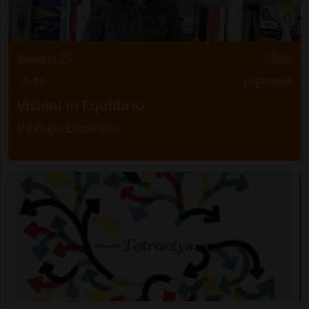
Venerdì 29
09.00
Arte
Luganese
Visioni in Equlibrio
Il Rifugio Letterario