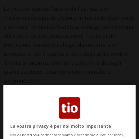
La mostra esplora l’opera dell'artista che
trasforma fotografie d’epoca in racconti visivi vividi
e surreali, fondendo l’estetica vintage con l’energia
del colore. Le sue composizioni, frutto di un
meticoloso lavoro di collage, danno vita a un
universo in cui il bianco e nero degli anni Venti e
Trenta si incontra con fiori, pattern e dettagli
grafici esplosivi, creando visioni oniriche e
sorprendenti.
Le figure femminili, spesso attrici iconiche del
passato, emergono da sfondi intrisi di nostalgia,
ma sono rielaborate attraverso l’aggiunta di
elementi moderni e surreali che ne stravolgono la
La vostra privacy è per noi molto importante
percezione. Mani giganti, fiori dai colori vibranti e
Noi e i nostri
594
partner archiviamo e accediamo ai dati personali,