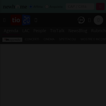
Affitta
Acquista
Agenda
LAC
People
TioTalk
NewsBlog
Rubrich
CONCERTI
CINEMA
SPETTACOLI
MOSTRE E INCONT